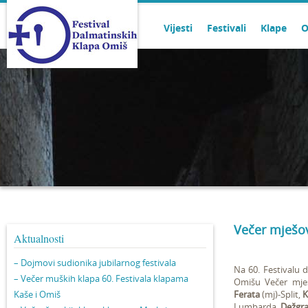
Vijesti
Festivali
Klape
O
Večer mješov
Aktualnosti
– Dojmovi sudionika jubilarnog festivala
Na 60. Festivalu 
– Večer muških klapa 60. Festivala klapama
Omišu Večer mješ
Kaše i Omiš
Ferata
(mj)-Split,
K
Lumbarda,
Dežgra