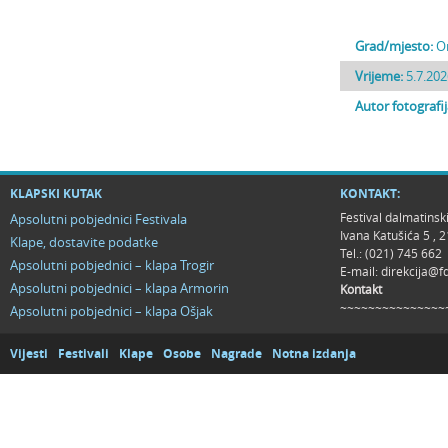
Grad/mjesto:
O
Vrijeme:
5.7.202
Autor fotografi
KLAPSKI KUTAK
KONTAKT:
Festival dalmatinsk
Apsolutni pobjednici Festivala
Ivana Katušića 5 ,
Klape, dostavite podatke
Tel.: (021) 745 662
Apsolutni pobjednici – klapa Trogir
E-mail:
direkcija@f
Apsolutni pobjednici – klapa Armorin
Kontakt
~~~~~~~~~~~~~~~
Apsolutni pobjednici – klapa Ošjak
Vijesti
Festivali
Klape
Osobe
Nagrade
Notna izdanja