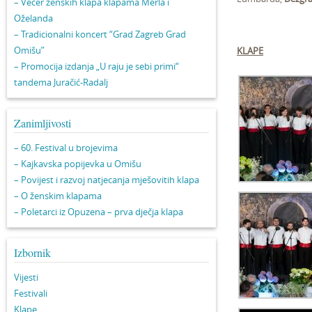
– Večer ženskih klapa klapama Merla i
Oželanda
– Tradicionalni koncert “Grad Zagreb Grad
Omišu”
KLAPE
– Promocija izdanja „U raju je sebi primi“
tandema Juračić-Radalj
Zanimljivosti
– 60. Festival u brojevima
– Kajkavska popijevka u Omišu
– Povijest i razvoj natjecanja mješovitih klapa
– O ženskim klapama
– Poletarci iz Opuzena – prva dječja klapa
Izbornik
Vijesti
Festivali
Klape