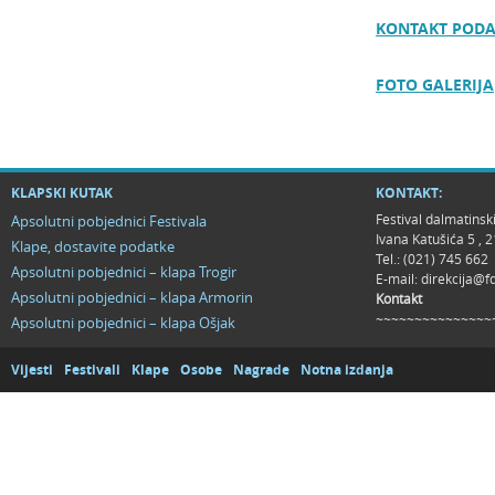
KONTAKT PODA
FOTO GALERIJA
KLAPSKI KUTAK
KONTAKT:
Festival dalmatinsk
Apsolutni pobjednici Festivala
Ivana Katušića 5 ,
Klape, dostavite podatke
Tel.: (021) 745 662
Apsolutni pobjednici – klapa Trogir
E-mail:
direkcija@f
Apsolutni pobjednici – klapa Armorin
Kontakt
~~~~~~~~~~~~~~~
Apsolutni pobjednici – klapa Ošjak
Vijesti
Festivali
Klape
Osobe
Nagrade
Notna izdanja