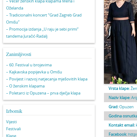
– Večer ženskih klapa klapama Merla i
Oželanda
– Tradicionalni koncert “Grad Zagreb Grad
Omišu”
– Promocija izdanja „U raju je sebi primi“
tandema Juračić-Radalj
Zanimljivosti
– 60. Festival u brojevima
– Kajkavska popijevka u Omišu
– Povijest i razvoj natjecanja mješovitih klapa
– O ženskim klapama
Vrsta klape:
Žen
– Poletarci iz Opuzena – prva dječja klapa
Naziv klape:
Ari
Grad:
Opuzen
Izbornik
Godina osnutka
Vijesti
Kontakt email:
Festivali
Facebook:
http
Klape