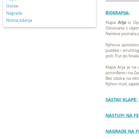
Osobe
BIOGRAFIJA:
Nagrade
Notna izdanja
Klapa
Arija
iz Opu
Osnovana s ciljem
Neretve poznata je
Njihova sposobno
publike i stručnog
priči. Put do finala
Klapa Arija je na
potvrđeno i na Za
Bez obzira na ish
Njihov trud, zajed
SASTAV KLAPE:
NASTUPI NA FE
NAGRADE NA F