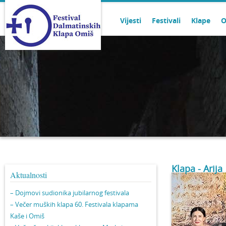
Vijesti
Festivali
Klape
O
Klapa - Arija
Aktualnosti
– Dojmovi sudionika jubilarnog festivala
– Večer muških klapa 60. Festivala klapama
Kaše i Omiš