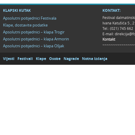
KLAPSKI KUTAK
KONTAKT:
Festival dalmatinsk
Apsolutni pobjednici Festivala
Ivana Katušića 5 ,
Klape, dostavite podatke
Tel.: (021) 745 662
Apsolutni pobjednici – klapa Trogir
E-mail:
direkcija@f
Apsolutni pobjednici – klapa Armorin
Kontakt
~~~~~~~~~~~~~~~
Apsolutni pobjednici – klapa Ošjak
Vijesti
Festivali
Klape
Osobe
Nagrade
Notna izdanja