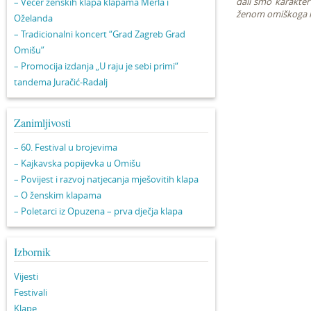
dali smo karakter
– Večer ženskih klapa klapama Merla i
ženom omiškoga kr
Oželanda
– Tradicionalni koncert “Grad Zagreb Grad
Omišu”
– Promocija izdanja „U raju je sebi primi“
tandema Juračić-Radalj
Zanimljivosti
– 60. Festival u brojevima
– Kajkavska popijevka u Omišu
– Povijest i razvoj natjecanja mješovitih klapa
– O ženskim klapama
– Poletarci iz Opuzena – prva dječja klapa
Izbornik
Vijesti
Festivali
Klape