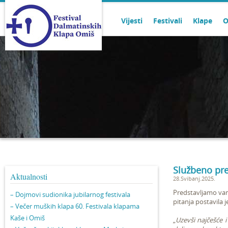
Vijesti
Festivali
Klape
O
Službeno pre
Aktualnosti
28.Svibanj.2025.
Predstavljamo vam
– Dojmovi sudionika jubilarnog festivala
pitanja postavila 
– Večer muških klapa 60. Festivala klapama
Kaše i Omiš
„
Uzevši najčešće i