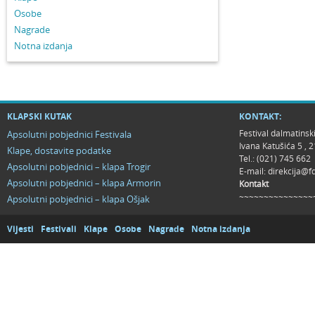
Osobe
Nagrade
Notna izdanja
KLAPSKI KUTAK
KONTAKT:
Festival dalmatinsk
Apsolutni pobjednici Festivala
Ivana Katušića 5 ,
Klape, dostavite podatke
Tel.: (021) 745 662
Apsolutni pobjednici – klapa Trogir
E-mail:
direkcija@f
Apsolutni pobjednici – klapa Armorin
Kontakt
~~~~~~~~~~~~~~~
Apsolutni pobjednici – klapa Ošjak
Vijesti
Festivali
Klape
Osobe
Nagrade
Notna izdanja