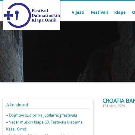
Vijesti
Festivali
Klape
O
CROATIA BA
Aktualnosti
17.Lipanj.2024.
– Dojmovi sudionika jubilarnog festivala
– Večer muških klapa 60. Festivala klapama
Kaše i Omiš