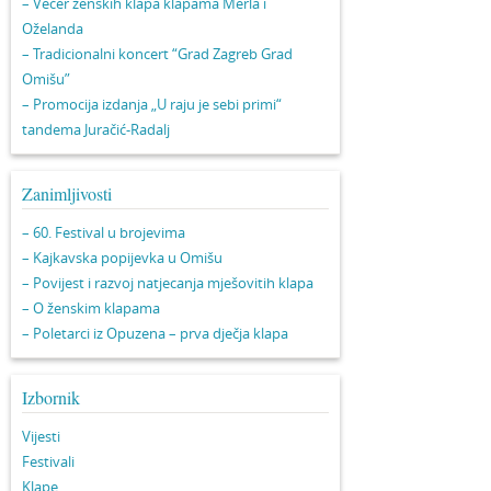
– Večer ženskih klapa klapama Merla i
Oželanda
– Tradicionalni koncert “Grad Zagreb Grad
Omišu”
– Promocija izdanja „U raju je sebi primi“
tandema Juračić-Radalj
Zanimljivosti
– 60. Festival u brojevima
– Kajkavska popijevka u Omišu
– Povijest i razvoj natjecanja mješovitih klapa
– O ženskim klapama
– Poletarci iz Opuzena – prva dječja klapa
Izbornik
Vijesti
Festivali
Klape