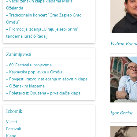
– Večer ženskih klapa klapama Merla i
Oželanda
– Tradicionalni koncert “Grad Zagreb Grad
Omišu”
– Promocija izdanja „U raju je sebi primi“
tandema Juračić-Radalj
Vedran Bona
Zanimljivosti
– 60. Festival u brojevima
– Kajkavska popijevka u Omišu
– Povijest i razvoj natjecanja mješovitih klapa
– O ženskim klapama
– Poletarci iz Opuzena – prva dječja klapa
Izbornik
Igor Brešan
Vijesti
Festivali
Klape