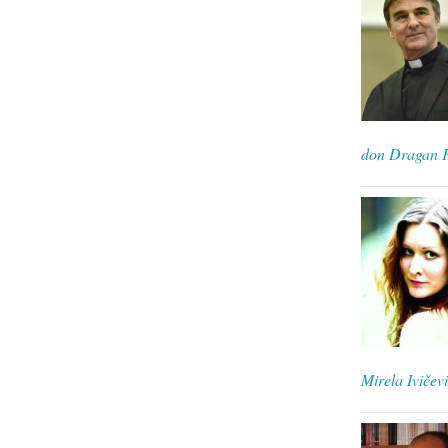
don Dragan F
Mirela Ivičev