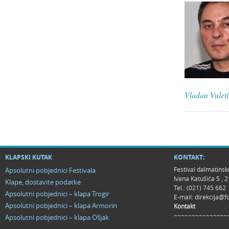
Vladan Vulet
KLAPSKI KUTAK
KONTAKT:
Festival dalmatinsk
Apsolutni pobjednici Festivala
Ivana Katušića 5 ,
Klape, dostavite podatke
Tel.: (021) 745 662
Apsolutni pobjednici – klapa Trogir
E-mail:
direkcija@f
Apsolutni pobjednici – klapa Armorin
Kontakt
~~~~~~~~~~~~~~~
Apsolutni pobjednici – klapa Ošjak