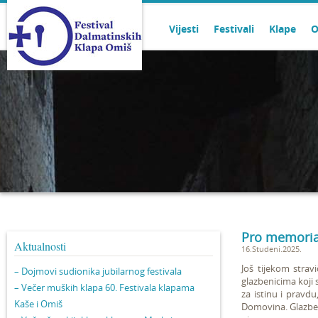
Vijesti
Festivali
Klape
O
Pro memoria
Aktualnosti
16.Studeni.2025.
Još tijekom strav
– Dojmovi sudionika jubilarnog festivala
glazbenicima koji 
– Večer muških klapa 60. Festivala klapama
za istinu i pravd
Kaše i Omiš
Domovina. Glazbeni