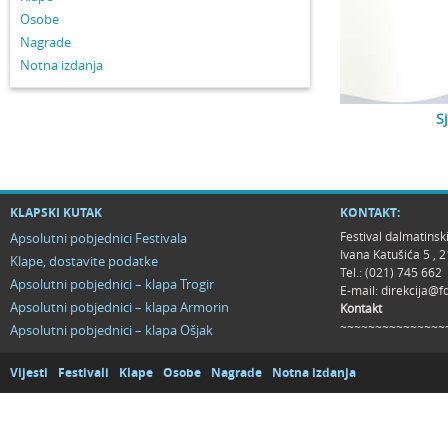
Osobe
Nagrade
Notna izdanja
S
KLAPSKI KUTAK
KONTAKT:
Festival dalmatinsk
Apsolutni pobjednici Festivala
Ivana Katušića 5 ,
Klape, dostavite podatke
Tel.: (021) 745 662
Apsolutni pobjednici – klapa Trogir
E-mail:
direkcija@f
Apsolutni pobjednici – klapa Armorin
Kontakt
~~~~~~~~~~~~~~~
Apsolutni pobjednici – klapa Ošjak
Vijesti
Festivali
Klape
Osobe
Nagrade
Notna izdanja