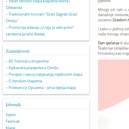
pjesme.
– Večer ženskih klapa klapama Merla i
Oželanda
Mnogi od njih u 
– Tradicionalni koncert “Grad Zagreb Grad
današnje slobode,
zovemo
Gradom 
Omišu”
– Promocija izdanja „U raju je sebi primi“
I kako u jednoj od 
tandema Juračić-Radalj
naša moraju imati 
Dan sjećanja
ili s
Škabrnje obilježav
Zanimljivosti
Hrvatskoj kao tra
– 60. Festival u brojevima
– Kajkavska popijevka u Omišu
– Povijest i razvoj natjecanja mješovitih klapa
– O ženskim klapama
– Poletarci iz Opuzena – prva dječja klapa
Izbornik
Vijesti
Festivali
Klape