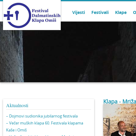
Vijesti
Festivali
Klape
O
Klapa - Mriž
Aktualnosti
– Dojmovi sudionika jubilarnog festivala
– Večer muških klapa 60. Festivala klapama
Kaše i Omiš