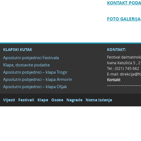
KONTAKT PODA
FOTO GALERIJA
KLAPSKI KUTAK
KONTAKT:
Festival dalmatinsk
Apsolutni pobjednici Festivala
Ivana Katušića 5 ,
Klape, dostavite podatke
Tel.: (021) 745 662
Apsolutni pobjednici – klapa Trogir
E-mail:
direkcija@f
Apsolutni pobjednici – klapa Armorin
Kontakt
~~~~~~~~~~~~~~~
Apsolutni pobjednici – klapa Ošjak
Vijesti
Festivali
Klape
Osobe
Nagrade
Notna izdanja