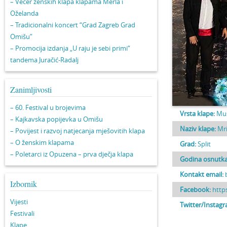
– Večer ženskih klapa klapama Merla i
Oželanda
– Tradicionalni koncert “Grad Zagreb Grad
Omišu”
– Promocija izdanja „U raju je sebi primi“
tandema Juračić-Radalj
Zanimljivosti
– 60. Festival u brojevima
Vrsta klape:
Mu
– Kajkavska popijevka u Omišu
Naziv klape:
Mri
– Povijest i razvoj natjecanja mješovitih klapa
– O ženskim klapama
Grad:
Split
– Poletarci iz Opuzena – prva dječja klapa
Godina osnutka
Kontakt email:
Izbornik
Facebook:
http
Vijesti
Twitter/Instagr
Festivali
Klape