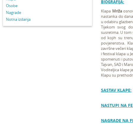
BIOGRAFIJA:
Osobe
Klapa
Mriža
osnova
Nagrade
nastanka do danas
Notna izdanja
u odabiru glazben
Tijekom svog do
susretima. U tom 
od kojih su trenu
povjerenstva. Kla
završne večeri kla
i festival klapa u 
spomenuti i putov
Tajvan, SAD i Maro
Voditeljica klape j
Klapu su prethodn
SASTAV KLAPE:
NASTUPI NA FE
NAGRADE NA F