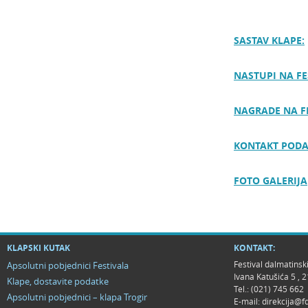
SASTAV KLAPE:
NASTUPI NA FE
NAGRADE NA F
KONTAKT PODA
FOTO GALERIJA
KLAPSKI KUTAK
KONTAKT:
Festival dalmatinsk
Apsolutni pobjednici Festivala
Ivana Katušića 5 ,
Klape, dostavite podatke
Tel.: (021) 745 662
Apsolutni pobjednici – klapa Trogir
E-mail:
direkcija@f