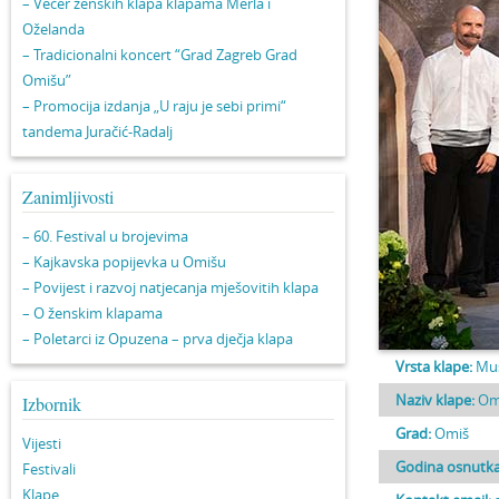
– Večer ženskih klapa klapama Merla i
Oželanda
– Tradicionalni koncert “Grad Zagreb Grad
Omišu”
– Promocija izdanja „U raju je sebi primi“
tandema Juračić-Radalj
Zanimljivosti
– 60. Festival u brojevima
– Kajkavska popijevka u Omišu
– Povijest i razvoj natjecanja mješovitih klapa
– O ženskim klapama
– Poletarci iz Opuzena – prva dječja klapa
Vrsta klape:
Mu
Naziv klape:
Om
Izbornik
Grad:
Omiš
Vijesti
Godina osnutka
Festivali
Klape