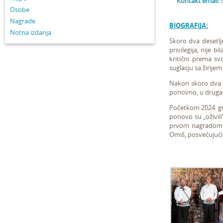
Kontakt email:
Osobe
Nagrade
BIOGRAFIJA:
Notna izdanja
Skoro dva desetlje
privilegija, nije b
kritični prema svo
suglasju sa žirijem
Nakon skoro dva i
ponovno, u drugači
Početkom 2024. god
ponovo su „oživili
prvom nagradom 
Omiš, posvećujući