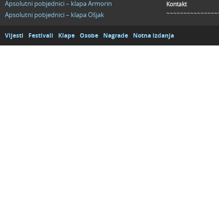
Apsolutni pobjednici – klapa Armorin
Kontakt
~~~~~~~~~~~~~~~
Apsolutni pobjednici – klapa Ošjak
Vijesti
Festivali
Klape
Osobe
Nagrade
Notna izdanja