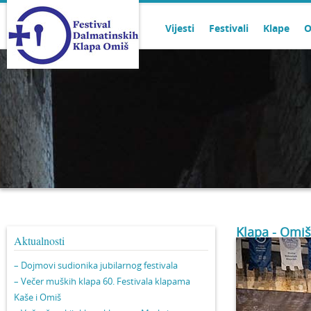
Vijesti
Festivali
Klape
O
Klapa - Omiš
Aktualnosti
– Dojmovi sudionika jubilarnog festivala
– Večer muških klapa 60. Festivala klapama
Kaše i Omiš