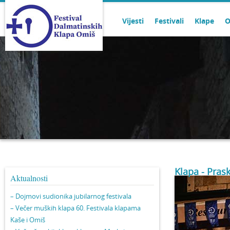
Vijesti
Festivali
Klape
O
Klapa - Pras
Aktualnosti
– Dojmovi sudionika jubilarnog festivala
– Večer muških klapa 60. Festivala klapama
Kaše i Omiš