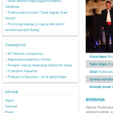
– Večer ženskih klapa klapama Merla i
Oželanda
– Tradicionalni koncert “Grad Zagreb Grad
Omišu”
– Promocija izdanja „U raju je sebi primi“
tandema Juračić-Radalj
Zanimljivosti
– 60. Festival u brojevima
Vrsta klape:
Mu
– Kajkavska popijevka u Omišu
Naziv klape:
Pra
– Povijest i razvoj natjecanja mješovitih klapa
– O ženskim klapama
Grad:
Podstran
– Poletarci iz Opuzena – prva dječja klapa
Godina osnutka
Kontakt email:
Izbornik
BIOGRAFIJA:
Vijesti
Festivali
Općina Podstrana
poljoprivrednoj 
Klape