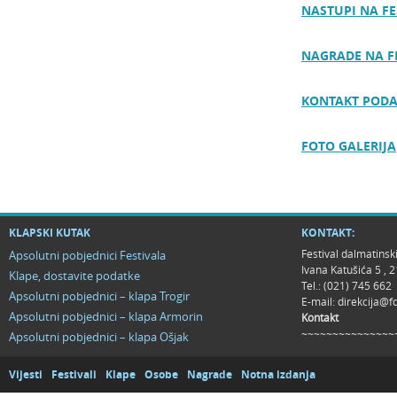
NASTUPI NA FE
NAGRADE NA F
KONTAKT PODA
FOTO GALERIJA
KLAPSKI KUTAK
KONTAKT:
Festival dalmatinsk
Apsolutni pobjednici Festivala
Ivana Katušića 5 ,
Klape, dostavite podatke
Tel.: (021) 745 662
Apsolutni pobjednici – klapa Trogir
E-mail:
direkcija@f
Apsolutni pobjednici – klapa Armorin
Kontakt
~~~~~~~~~~~~~~~
Apsolutni pobjednici – klapa Ošjak
Vijesti
Festivali
Klape
Osobe
Nagrade
Notna izdanja