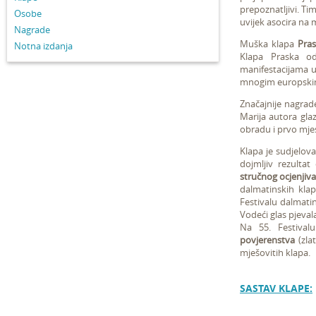
prepoznatljivi. Ti
Osobe
uvijek asocira na m
Nagrade
Muška klapa
Pra
Notna izdanja
Klapa Praska od
manifestacijama u
mnogim europski
Značajnije nagrade
Marija autora glaz
obradu i prvo mje
Klapa je sudjelova
dojmljiv rezultat
stručnog ocjenjiv
dalmatinskih kl
Festivalu dalmatin
Vodeći glas pjeval
Na 55. Festival
povjerenstva
(zlat
mješovitih klapa.
SASTAV KLAPE: