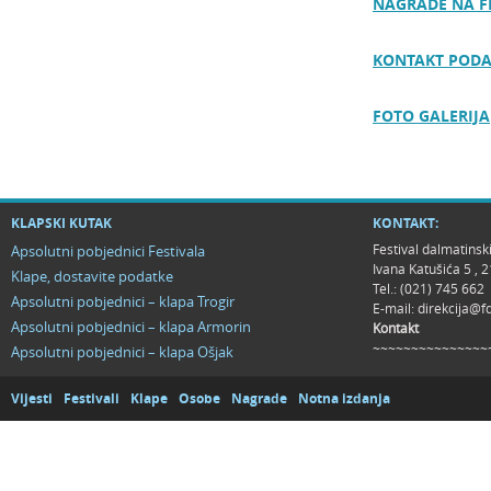
NAGRADE NA F
KONTAKT PODA
FOTO GALERIJA
KLAPSKI KUTAK
KONTAKT:
Festival dalmatinsk
Apsolutni pobjednici Festivala
Ivana Katušića 5 ,
Klape, dostavite podatke
Tel.: (021) 745 662
Apsolutni pobjednici – klapa Trogir
E-mail:
direkcija@f
Apsolutni pobjednici – klapa Armorin
Kontakt
~~~~~~~~~~~~~~~
Apsolutni pobjednici – klapa Ošjak
Vijesti
Festivali
Klape
Osobe
Nagrade
Notna izdanja