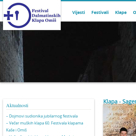
Vijesti
Festivali
Klape
O
Klapa - Sage
Aktualnosti
– Dojmovi sudionika jubilarnog festivala
– Večer muških klapa 60. Festivala klapama
Kaše i Omiš