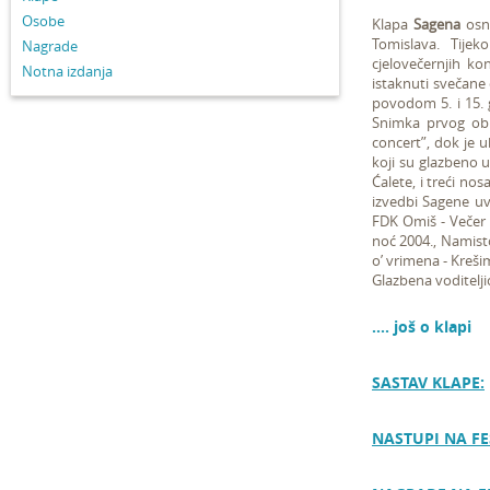
Osobe
Klapa
Sagena
osno
Tomislava. Tije
Nagrade
cjelovečernjih ko
Notna izdanja
istaknuti svečane
povodom 5. i 15. 
Snimka prvog obl
concert”, dok je u
koji su glazbeno u
Ćalete, i treći no
izvedbi Sagene uv
FDK Omiš - Večer n
noć 2004., Namisto
o’ vrimena - Kreši
Glazbena voditelji
.... još o klapi
SASTAV KLAPE:
NASTUPI NA FE