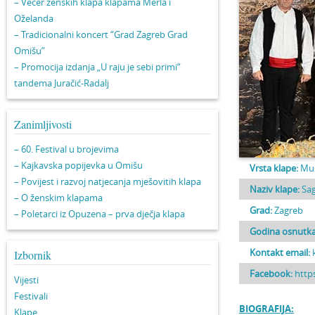
– Večer ženskih klapa klapama Merla i
Oželanda
– Tradicionalni koncert “Grad Zagreb Grad
Omišu”
– Promocija izdanja „U raju je sebi primi“
tandema Juračić-Radalj
Zanimljivosti
– 60. Festival u brojevima
– Kajkavska popijevka u Omišu
Vrsta klape:
Mu
– Povijest i razvoj natjecanja mješovitih klapa
Naziv klape:
Sa
– O ženskim klapama
Grad:
Zagreb
– Poletarci iz Opuzena – prva dječja klapa
Godina osnutka
Kontakt email:
Izbornik
Facebook:
http
Vijesti
Festivali
BIOGRAFIJA:
Klape