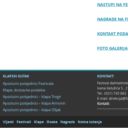
NASTUPI NA FE
NAGRADE NA F
KONTAKT PODA
FOTO GALERIJA
KLAPSKI KUTAK
KONTAKT:
Festival dalmatinsk
Apsolutni pobjednici Festivala
Ivana Katušića 5 ,
Klape, dostavite podatke
Tel.: (021) 745 662
Apsolutni pobjednici – klapa Trogir
E-mail:
direkcija@f
Apsolutni pobjednici – klapa Armorin
Kontakt
~~~~~~~~~~~~~~~
Apsolutni pobjednici – klapa Ošjak
Vijesti
Festivali
Klape
Osobe
Nagrade
Notna izdanja