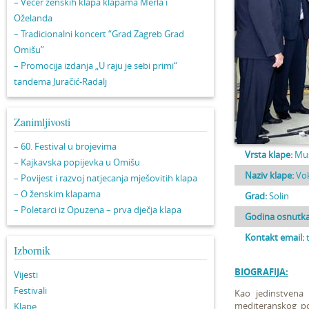
– Večer ženskih klapa klapama Merla i
Oželanda
– Tradicionalni koncert “Grad Zagreb Grad
Omišu”
– Promocija izdanja „U raju je sebi primi“
tandema Juračić-Radalj
Zanimljivosti
– 60. Festival u brojevima
Vrsta klape:
Mu
– Kajkavska popijevka u Omišu
Naziv klape:
Vok
– Povijest i razvoj natjecanja mješovitih klapa
– O ženskim klapama
Grad:
Solin
– Poletarci iz Opuzena – prva dječja klapa
Godina osnutka
Kontakt email:
Izbornik
BIOGRAFIJA:
Vijesti
Festivali
Kao jedinstvena 
mediteranskog po
Klape