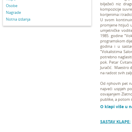
bilježeći niz dr
Osobe
kompozicije suvre
Nagrade
korijenima i tradic
Notna izdanja
U svom kontinuira
promjene htijući u
umjetničke vodit
1985. godine “Voka
programskom dijel
godina i u sasta
“Vokalistima Salo
potrebno naglasiti 
pok. Petar Cvitano
Juračić. Maestro 
na radost svih zal
Od njihovih pet n
najveći uspjeh p
osvajanjem Zlatnog
publike, a potom s
O klapi više u n
SASTAV KLAPE: