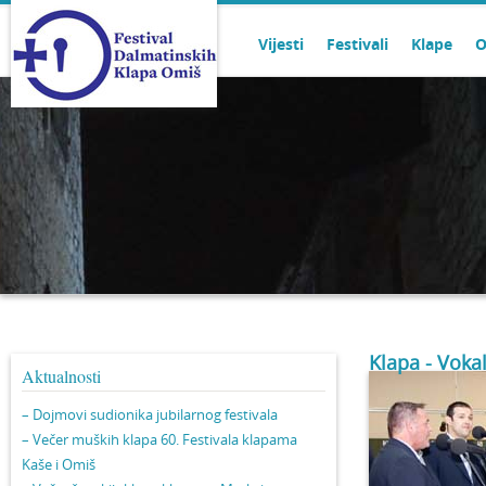
Vijesti
Festivali
Klape
O
Klapa - Vokal
Aktualnosti
– Dojmovi sudionika jubilarnog festivala
– Večer muških klapa 60. Festivala klapama
Kaše i Omiš