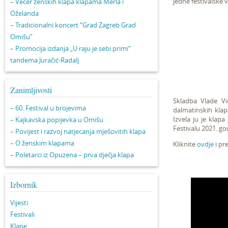
jedne festivalske 
– Večer ženskih klapa klapama Merla i
Oželanda
– Tradicionalni koncert “Grad Zagreb Grad
Omišu”
– Promocija izdanja „U raju je sebi primi“
tandema Juračić-Radalj
Zanimljivosti
Skladba Vlade Vic
– 60. Festival u brojevima
dalmatinskih klap
Izvela ju je klap
– Kajkavska popijevka u Omišu
Festivalu 2021. go
– Povijest i razvoj natjecanja mješovitih klapa
– O ženskim klapama
Kliknite
ovdje
i pr
– Poletarci iz Opuzena – prva dječja klapa
Izbornik
Vijesti
Festivali
Klape