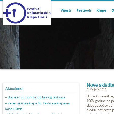
Vijesti
Festivali
Klape
O
Nove skladbe 
Aktualnosti
01.Veljača.2025.
U
životu omiškog 
– Dojmovi sudionika jubilarnog festivala
1968. godine pa pe
– Večer muških klapa 60. Festivala klapama
skladbi, počev od 
Kaše i Omiš
okviru natjecatel