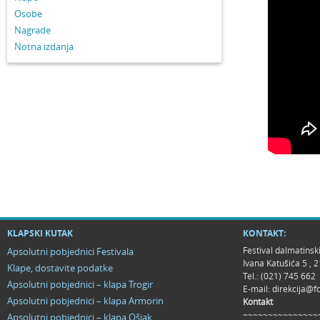
Osobe
Nagrade
Notna izdanja
KLAPSKI KUTAK
KONTAKT:
Festival dalmatinsk
Apsolutni pobjednici Festivala
Ivana Katušića 5 ,
Klape, dostavite podatke
Tel.: (021) 745 662
Apsolutni pobjednici – klapa Trogir
E-mail:
direkcija@f
Apsolutni pobjednici – klapa Armorin
Kontakt
~~~~~~~~~~~~~~~
Apsolutni pobjednici – klapa Ošjak