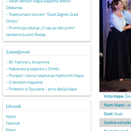
– Večer ženskih klapa klapama Merla i
Oželanda
– Tradicionalni koncert “Grad Zagreb Grad
Omišu”
– Promocija izdanja „U raju je sebi primi“
tandema Juračić-Radalj
Zanimljivosti
– 60. Festival u brojevima
– Kajkavska popijevka u Omišu
– Povijest i razvoj natjecanja mješovitih klapa
– O ženskim klapama
– Poletarci iz Opuzena – prva dječja klapa
Vrsta klape:
Žen
Naziv klape:
Lađ
Izbornik
Grad:
Sisak
Vijesti
Godina osnutka
Festivali
Klape