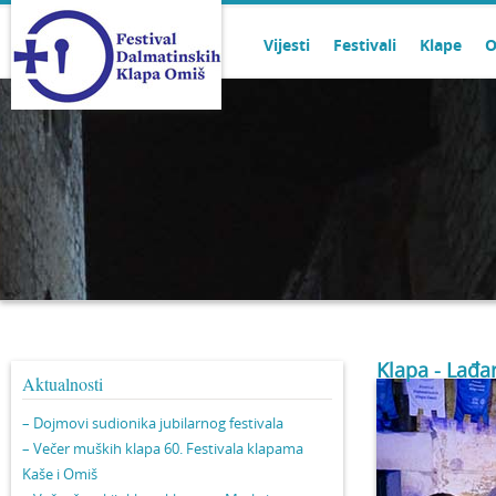
Vijesti
Festivali
Klape
O
Klapa - Lađa
Aktualnosti
– Dojmovi sudionika jubilarnog festivala
– Večer muških klapa 60. Festivala klapama
Kaše i Omiš