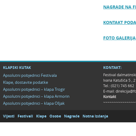
NAGRADE NA F
KONTAKT PODA
FOTO GALERIJA
KLAPSKI KUTAK
KONTAKT:
Festival dalmatinsk
Apsolutni pobjednici Festivala
Ivana Katušića 5 ,
Klape, dostavite podatke
Tel.: (021) 745 662
Apsolutni pobjednici – klapa Trogir
E-mail:
direkcija@f
Apsolutni pobjednici – klapa Armorin
Kontakt
~~~~~~~~~~~~~~~
Apsolutni pobjednici – klapa Ošjak
Vijesti
Festivali
Klape
Osobe
Nagrade
Notna izdanja