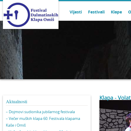
Vijesti
Festivali
Klape
O
Klapa - Volat
Aktualnosti
– Dojmovi sudionika jubilarnog festivala
– Večer muških klapa 60. Festivala klapama
Kaše i Omiš