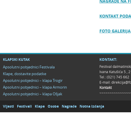
NAGRADE NA F
KONTAKT PODA
FOTO GALERIJA
KLAPSKI KUTAK
KONTAKT:
Festival dalmatinsk
Apsolutni pobjednici Festivala
Ivana Katušića 5 ,
Klape, dostavite podatke
Tel.: (021) 745 662
Apsolutni pobjednici – klapa Trogir
E-mail:
direkcija@f
Apsolutni pobjednici – klapa Armorin
Kontakt
~~~~~~~~~~~~~~~
Apsolutni pobjednici – klapa Ošjak
Vijesti
Festivali
Klape
Osobe
Nagrade
Notna izdanja