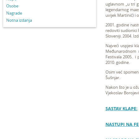
uglavnom „u tri gl
Osobe
legendarnog maest
Nagrade
uvijek Martinić) i
Notna izdanja
2001. godine nast
redoviti sudionici 
Sloveniji. 2004. Izd
Najveći uspjesi kl
Međunarodnom na
Festivala 2005. i
2010. godine.
Osim već spomenuto
Šušnjar.
Nakon što je u ož
Vjekoslav Borojević
SASTAV KLAPE:
NASTUPI NA FE