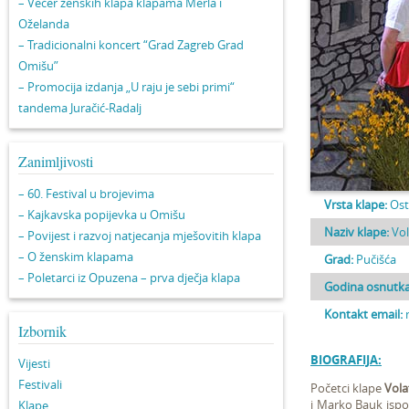
– Večer ženskih klapa klapama Merla i
Oželanda
– Tradicionalni koncert “Grad Zagreb Grad
Omišu”
– Promocija izdanja „U raju je sebi primi“
tandema Juračić-Radalj
Zanimljivosti
– 60. Festival u brojevima
Vrsta klape:
Ost
– Kajkavska popijevka u Omišu
Naziv klape:
Vol
– Povijest i razvoj natjecanja mješovitih klapa
– O ženskim klapama
Grad:
Pučišća
– Poletarci iz Opuzena – prva dječja klapa
Godina osnutka
Kontakt email:
Izbornik
BIOGRAFIJA:
Vijesti
Festivali
Početci klape
Vola
i Marko Bauk ispo
Klape