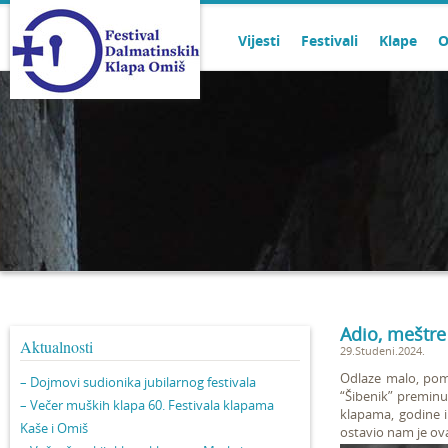
Vijesti
Festivali
Klape
O
Adio, meštre
Aktualnosti
29.Studeni.2024.
Odlaze malo, pom
– Dojmovi sudionika jubilarnog festivala
“Šibenik” preminu
– Večer muških klapa 60. Festivala klapama
klapama, godine i
Kaše i Omiš
ostavio nam je ova