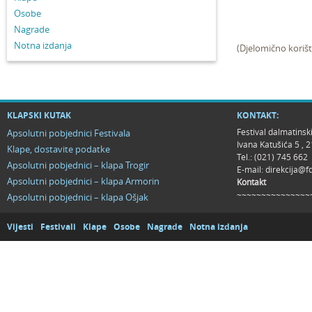
Osobe
Nagrade
Notna izdanja
(Djelomično korište
KLAPSKI KUTAK
KONTAKT:
Festival dalmatinsk
Apsolutni pobjednici Festivala
Ivana Katušića 5 ,
Klape, dostavite podatke
Tel.: (021) 745 662
Apsolutni pobjednici – klapa Trogir
E-mail:
direkcija@f
Apsolutni pobjednici – klapa Armorin
Kontakt
~~~~~~~~~~~~~~~
Apsolutni pobjednici – klapa Ošjak
Vijesti
Festivali
Klape
Osobe
Nagrade
Notna izdanja