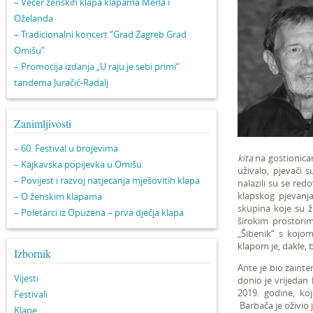
– Večer ženskih klapa klapama Merla i
Oželanda
– Tradicionalni koncert “Grad Zagreb Grad
Omišu”
– Promocija izdanja „U raju je sebi primi“
tandema Juračić-Radalj
Zanimljivosti
– 60. Festival u brojevima
kita
na gostionica
– Kajkavska popijevka u Omišu
uživalo, pjevači s
– Povijest i razvoj natjecanja mješovitih klapa
nalazili su se red
klapskog pjevanj
– O ženskim klapama
skupina koje su ži
– Poletarci iz Opuzena – prva dječja klapa
širokim prostori
„Šibenik“ s kojom
klapom je, dakle, 
Izbornik
Ante je bio zainter
Vijesti
donio je vrijedan 
2019. godine, ko
Festivali
Barbača je oživio j
Klape