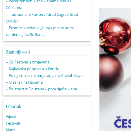
– Večer ženskih klapa klapama Merla i
Oželanda
– Tradicionalni koncert “Grad Zagreb Grad
Omišu”
– Promocija izdanja „U raju je sebi primi“
tandema Juračić-Radalj
Zanimljivosti
– 60. Festival u brojevima
– Kajkavska popijevka u Omišu
– Povijest i razvoj natjecanja mješovitih klapa
– O ženskim klapama
– Poletarci iz Opuzena – prva dječja klapa
Izbornik
Vijesti
Festivali
Klape