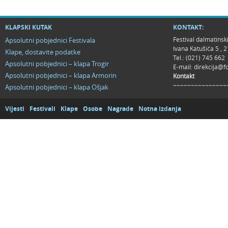
KLAPSKI KUTAK
KONTAKT:
Festival dalmatinsk
Apsolutni pobjednici Festivala
Ivana Katušića 5 ,
Klape, dostavite podatke
Tel.: (021) 745 662
Apsolutni pobjednici – klapa Trogir
E-mail:
direkcija@f
Apsolutni pobjednici – klapa Armorin
Kontakt
~~~~~~~~~~~~~~~
Apsolutni pobjednici – klapa Ošjak
Vijesti
Festivali
Klape
Osobe
Nagrade
Notna izdanja