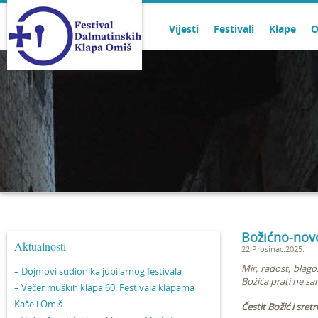
Vijesti
Festivali
Klape
O
Božićno-novo
Aktualnosti
22.Prosinac.2025.
Mir, radost, blago
– Dojmovi sudionika jubilarnog festivala
Božića prati ne sa
– Večer muških klapa 60. Festivala klapama
Kaše i Omiš
Čestit Božić i sretn