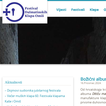
Vijesti
Festivali
Klape
O
Božićni albu
Aktualnosti
16.Prosinac.2024.
Od hrvatskoga kra
– Dojmovi sudionika jubilarnog festivala
albuma
Ditiću m
– Večer muških klapa 60. Festivala klapama
manufakture kla
Kaše i Omiš
prvome duhovnom