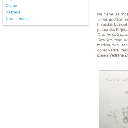
Osobe
Nagrade
Na njemu se mogu
Notna izdanja
vrime godišća,
al
hrvatskih božićnih
poluotoku Pelješc
O, dobri naši pasti
Djetešce moje d
međimurske, tan
obrađivačica, ta
iznijela
Vedrana Zr