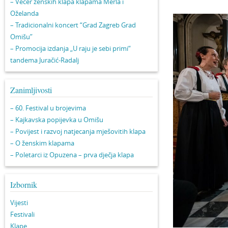
– Večer ženskih klapa klapama Merla i
Oželanda
– Tradicionalni koncert “Grad Zagreb Grad
Omišu”
– Promocija izdanja „U raju je sebi primi“
tandema Juračić-Radalj
Zanimljivosti
– 60. Festival u brojevima
– Kajkavska popijevka u Omišu
– Povijest i razvoj natjecanja mješovitih klapa
– O ženskim klapama
– Poletarci iz Opuzena – prva dječja klapa
Izbornik
Vijesti
Festivali
Klape