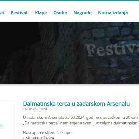
sti
Festivali
Klape
Osobe
Nagrade
Notna izdanja
Dalmatinska terca u zadarskom Arsenalu
16.Ožujak.2024.
U zadarskom Arsenalu 23.03.2024. godine s početkom u 20 sati
„Dalmatinska terca“ namjenjena svim ljubiteljima dalmatinskih k
ma
Nastupit će slijedeće klape:
• Munita iz Zadra,