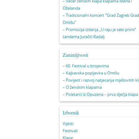
– Večer ženskih klapa klapama Merla i
Oželanda
– Tradicionalni koncert “Grad Zagreb Gra
Omišu”
– Promocija izdanja „U raju je sebi primi“
tandema Juračić-Radalj
Zanimljivosti
– 60. Festival u brojevima
– Kajkavska popijevka u Omišu
– Povijest i razvoj natjecanja mješovitih k
– O ženskim klapama
– Poletarci iz Opuzena – prva dječja klapa
Izbornik
Vijesti
Festivali
Klape