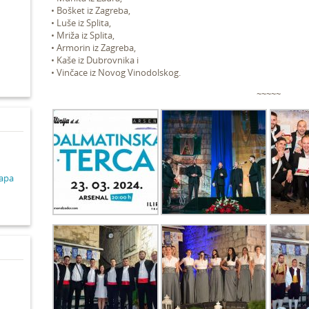
• Bošket iz Zagreba,
• Luše iz Splita,
d
• Mriža iz Splita,
• Armorin iz Zagreba,
• Kaše iz Dubrovnika i
• Vinčace iz Novog Vinodolskog.
~~~~~
lapa