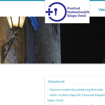
Vije
Aktualnosti
– Dojmovi sudionika jubilarnog festivala
– Večer muških klapa 60. Festivala klapa
Kaše i Omiš