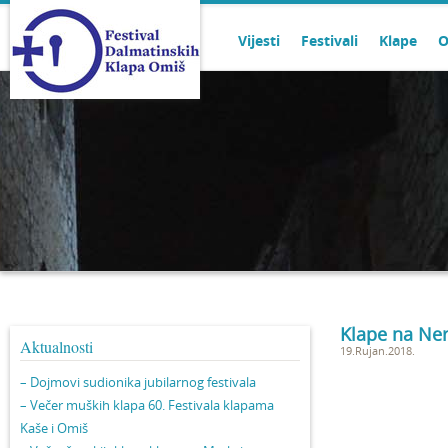
Vijesti
Festivali
Klape
O
Klape na Ner
Aktualnosti
19.Rujan.2018.
– Dojmovi sudionika jubilarnog festivala
– Večer muških klapa 60. Festivala klapama
Kaše i Omiš