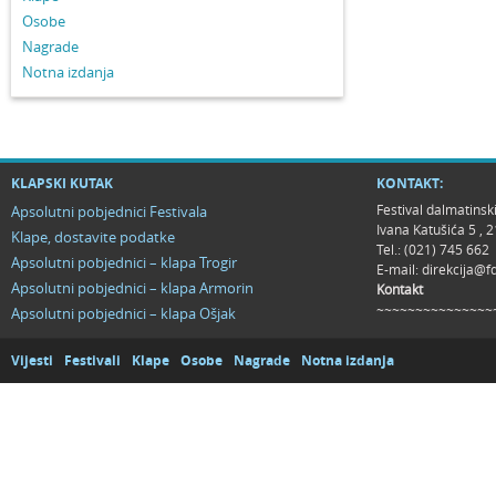
Osobe
Nagrade
Notna izdanja
KLAPSKI KUTAK
KONTAKT:
Festival dalmatinsk
Apsolutni pobjednici Festivala
Ivana Katušića 5 ,
Klape, dostavite podatke
Tel.: (021) 745 662
Apsolutni pobjednici – klapa Trogir
E-mail:
direkcija@f
Apsolutni pobjednici – klapa Armorin
Kontakt
~~~~~~~~~~~~~~~
Apsolutni pobjednici – klapa Ošjak
Vijesti
Festivali
Klape
Osobe
Nagrade
Notna izdanja