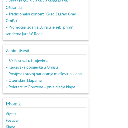
– Večer ženskih klapa klapama Merla i
Oželanda
– Tradicionalni koncert “Grad Zagreb Grad
Omišu”
– Promocija izdanja „U raju je sebi primi“
tandema Juračić-Radalj
Zanimljivosti
– 60. Festival u brojevima
– Kajkavska popijevka u Omišu
– Povijest i razvoj natjecanja mješovitih klapa
– O ženskim klapama
– Poletarci iz Opuzena – prva dječja klapa
Izbornik
Vijesti
Festivali
Klape