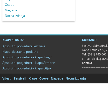
Osobe
Nagrade
Notna izdanja
KLAPSKI KUTAK
KONTAKT:
Festival dalmatinsk
Apsolutni pobjednici Festivala
Ivana Katušića 5 ,
Klape, dostavite podatke
Tel.: (021) 745 662
Apsolutni pobjednici – klapa Trogir
E-mail:
direkcija@f
Apsolutni pobjednici – klapa Armorin
Kontakt
~~~~~~~~~~~~~~~
Apsolutni pobjednici – klapa Ošjak
Vijesti
Festivali
Klape
Osobe
Nagrade
Notna izdanja