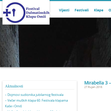
Vijesti
Festivali
Klape
O
Mirabella 3 –
Aktualnosti
27.Rujan.2018.
– Dojmovi sudionika jubilarnog festivala
– Večer muških klapa 60. Festivala klapama
Kaše i Omiš