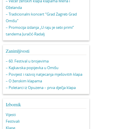
– Večer ženskih klapa klapama Merla i
Oželanda
– Tradicionalni koncert “Grad Zagreb Grad
Omišu”
– Promocija izdanja „U raju je sebi primi“
tandema Juračić-Radalj
Zanimljivosti
– 60. Festival u brojevima
– Kajkavska popijevka u Omišu
– Povijest i razvoj natjecanja mješovitih klapa
– O ženskim klapama
– Poletarci iz Opuzena – prva dječja klapa
Izbornik
Vijesti
Festivali
Klape