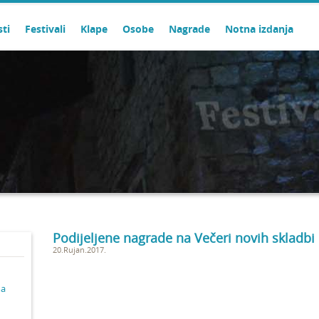
sti
Festivali
Klape
Osobe
Nagrade
Notna izdanja
Podijeljene nagrade na Večeri novih skladbi
20.Rujan.2017.
ma