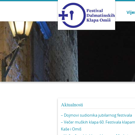
Vije
Aktualnosti
– Dojmovi sudionika jubilarnog festivala
– Večer muških klapa 60. Festivala klapa
Kaše i Omiš