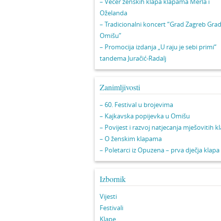
– Večer ženskih klapa klapama Merla i
Oželanda
– Tradicionalni koncert “Grad Zagreb Gra
Omišu”
– Promocija izdanja „U raju je sebi primi“
tandema Juračić-Radalj
Zanimljivosti
– 60. Festival u brojevima
– Kajkavska popijevka u Omišu
– Povijest i razvoj natjecanja mješovitih k
– O ženskim klapama
– Poletarci iz Opuzena – prva dječja klapa
Izbornik
Vijesti
Festivali
Klape