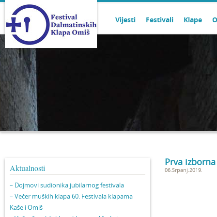
Vijesti
Festivali
Klape
O
Prva izborna
Aktualnosti
06.Srpanj.2019.
– Dojmovi sudionika jubilarnog festivala
– Večer muških klapa 60. Festivala klapama
Kaše i Omiš