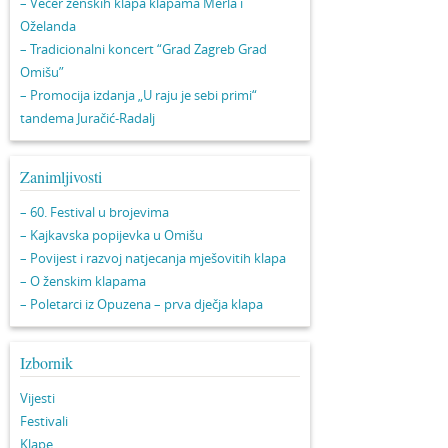
– Večer ženskih klapa klapama Merla i
Oželanda
– Tradicionalni koncert “Grad Zagreb Grad
Omišu”
– Promocija izdanja „U raju je sebi primi“
tandema Juračić-Radalj
Zanimljivosti
– 60. Festival u brojevima
– Kajkavska popijevka u Omišu
– Povijest i razvoj natjecanja mješovitih klapa
– O ženskim klapama
– Poletarci iz Opuzena – prva dječja klapa
Izbornik
Vijesti
Festivali
Klape