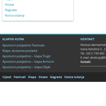
Osobe
Nagrade
Notna izdanja
KLAPSKI KUTAK
KONTAKT:
Festival dalmatinsk
Apsolutni pobjednici Festivala
Ivana Katušića 5 ,
Klape, dostavite podatke
Tel.: (021) 745 662
Apsolutni pobjednici – klapa Trogir
E-mail:
direkcija@f
Apsolutni pobjednici – klapa Armorin
Kontakt
~~~~~~~~~~~~~~~
Apsolutni pobjednici – klapa Ošjak
Vijesti
Festivali
Klape
Osobe
Nagrade
Notna izdanja