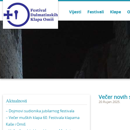
Vijesti
Festivali
Klape
O
Večer novih 
Aktualnosti
20.Rujan.2025.
– Dojmovi sudionika jubilarnog festivala
– Večer muških klapa 60. Festivala klapama
Kaše i Omiš