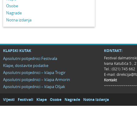
Osobe
Nagrade
Notna izdanja
KLAPSKI KUTAK
KONTAKT:
Festival dalmatinsk
Apsolutni pobjednici Festivala
Ivana Katušića 5 ,
Klape, dostavite podatke
Tel.: (021) 745 662
Apsolutni pobjednici – klapa Trogir
E-mail:
direkcija@f
Apsolutni pobjednici – klapa Armorin
Kontakt
~~~~~~~~~~~~~~~
Apsolutni pobjednici – klapa Ošjak
Vijesti
Festivali
Klape
Osobe
Nagrade
Notna izdanja