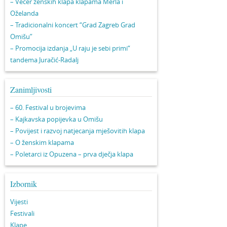
– Večer ženskih klapa klapama Merla i
Oželanda
– Tradicionalni koncert “Grad Zagreb Grad
Omišu”
– Promocija izdanja „U raju je sebi primi“
tandema Juračić-Radalj
Zanimljivosti
– 60. Festival u brojevima
– Kajkavska popijevka u Omišu
– Povijest i razvoj natjecanja mješovitih klapa
– O ženskim klapama
– Poletarci iz Opuzena – prva dječja klapa
Izbornik
Vijesti
Festivali
Klape