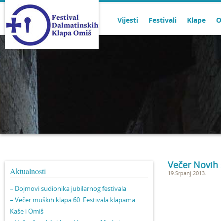
Vijesti
Festivali
Klape
O
Večer Novih 
Aktualnosti
19.Srpanj.2013.
– Dojmovi sudionika jubilarnog festivala
– Večer muških klapa 60. Festivala klapama
Kaše i Omiš