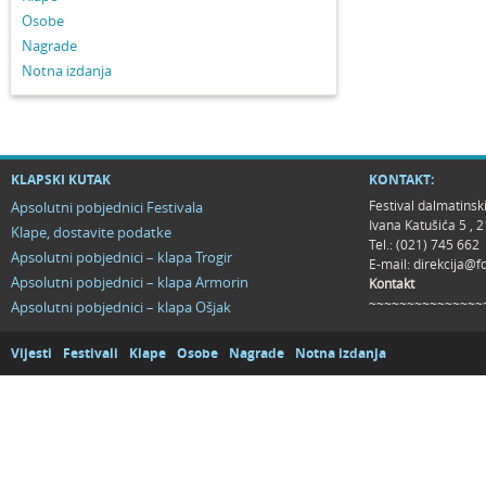
Osobe
Nagrade
Notna izdanja
KLAPSKI KUTAK
KONTAKT:
Festival dalmatinsk
Apsolutni pobjednici Festivala
Ivana Katušića 5 ,
Klape, dostavite podatke
Tel.: (021) 745 662
Apsolutni pobjednici – klapa Trogir
E-mail:
direkcija@f
Apsolutni pobjednici – klapa Armorin
Kontakt
~~~~~~~~~~~~~~~
Apsolutni pobjednici – klapa Ošjak
Vijesti
Festivali
Klape
Osobe
Nagrade
Notna izdanja