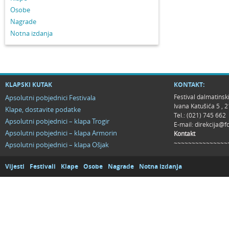
Osobe
Nagrade
Notna izdanja
KLAPSKI KUTAK
KONTAKT:
Festival dalmatinsk
Apsolutni pobjednici Festivala
Ivana Katušića 5 ,
Klape, dostavite podatke
Tel.: (021) 745 662
Apsolutni pobjednici – klapa Trogir
E-mail:
direkcija@f
Apsolutni pobjednici – klapa Armorin
Kontakt
~~~~~~~~~~~~~~~
Apsolutni pobjednici – klapa Ošjak
Vijesti
Festivali
Klape
Osobe
Nagrade
Notna izdanja