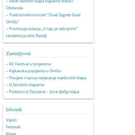
– Večer ženskih klapa klapama Merla i
Oželanda
– Tradicionalni koncert “Grad Zagreb Grad
Omišu”
– Promocija izdanja „U raju je sebi primi“
tandema Juračić-Radalj
Zanimljivosti
– 60. Festival u brojevima
– Kajkavska popijevka u Omišu
– Povijest i razvoj natjecanja mješovitih klapa
– O ženskim klapama
– Poletarci iz Opuzena – prva dječja klapa
Izbornik
Vijesti
Festivali
Klape