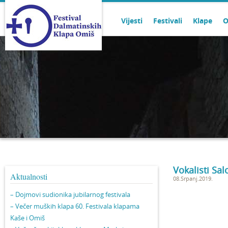
Vijesti
Festivali
Klape
O
Vokalisti Sal
Aktualnosti
08.Srpanj.2019.
– Dojmovi sudionika jubilarnog festivala
– Večer muških klapa 60. Festivala klapama
Kaše i Omiš