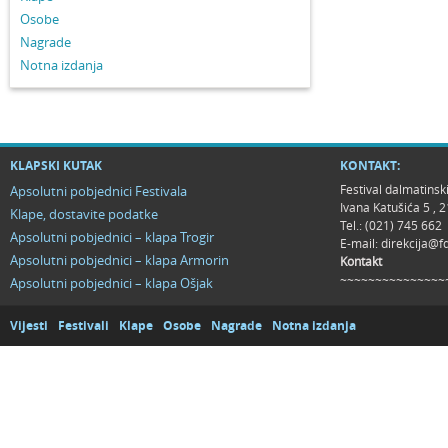
Osobe
Nagrade
Notna izdanja
KLAPSKI KUTAK
KONTAKT:
Festival dalmatinsk
Apsolutni pobjednici Festivala
Ivana Katušića 5 ,
Klape, dostavite podatke
Tel.: (021) 745 662
Apsolutni pobjednici – klapa Trogir
E-mail:
direkcija@f
Apsolutni pobjednici – klapa Armorin
Kontakt
~~~~~~~~~~~~~~~
Apsolutni pobjednici – klapa Ošjak
Vijesti
Festivali
Klape
Osobe
Nagrade
Notna izdanja