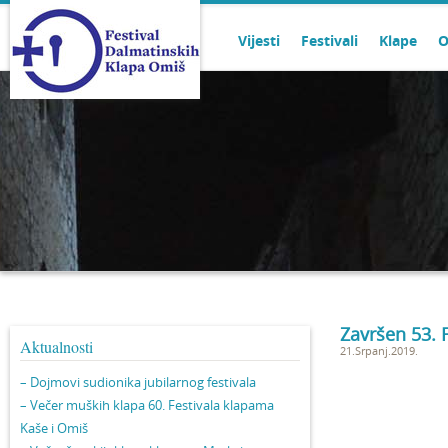
Vijesti
Festivali
Klape
O
Završen 53. 
Aktualnosti
21.Srpanj.2019.
– Dojmovi sudionika jubilarnog festivala
– Večer muških klapa 60. Festivala klapama
Kaše i Omiš