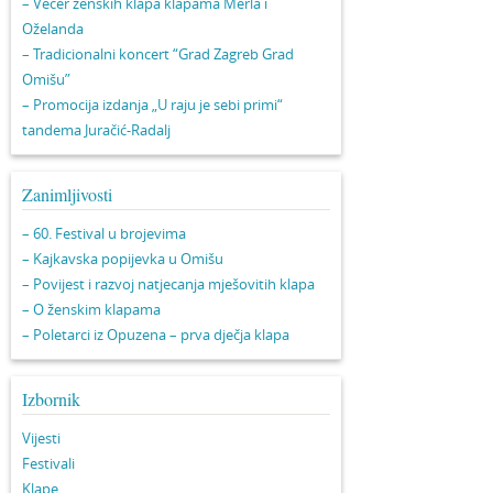
– Večer ženskih klapa klapama Merla i
Oželanda
– Tradicionalni koncert “Grad Zagreb Grad
Omišu”
– Promocija izdanja „U raju je sebi primi“
tandema Juračić-Radalj
Zanimljivosti
– 60. Festival u brojevima
– Kajkavska popijevka u Omišu
– Povijest i razvoj natjecanja mješovitih klapa
– O ženskim klapama
– Poletarci iz Opuzena – prva dječja klapa
Izbornik
Vijesti
Festivali
Klape