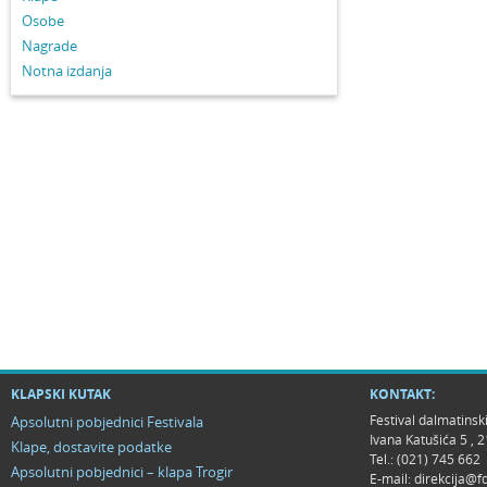
Osobe
Nagrade
Notna izdanja
KLAPSKI KUTAK
KONTAKT:
Festival dalmatinsk
Apsolutni pobjednici Festivala
Ivana Katušića 5 ,
Klape, dostavite podatke
Tel.: (021) 745 662
Apsolutni pobjednici – klapa Trogir
E-mail:
direkcija@f