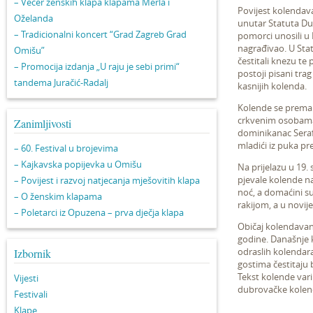
– Večer ženskih klapa klapama Merla i
Povijest kolendava
Oželanda
unutar Statuta Du
– Tradicionalni koncert “Grad Zagreb Grad
pomorci unosili u 
nagrađivao. U Stat
Omišu”
čestitali knezu t
– Promocija izdanja „U raju je sebi primi“
postoji pisani tra
tandema Juračić-Radalj
kasnijih kolenda.
Kolende se prema 
crkvenim osobama 
Zanimljivosti
dominikanac Serafi
mladići iz puka pr
– 60. Festival u brojevima
– Kajkavska popijevka u Omišu
Na prijelazu u 19. 
pjevale kolende na
– Povijest i razvoj natjecanja mješovitih klapa
noć, a domaćini s
– O ženskim klapama
rakijom, a u novij
– Poletarci iz Opuzena – prva dječja klapa
Običaj kolendavanj
godine. Današnje k
odraslih kolendar
Izbornik
gostima čestitaju 
Tekst kolende vari
Vijesti
dubrovačke kolend
Festivali
Klape