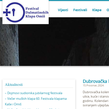
Vijesti
Festivali
Klape
O
Dubrovačka 
Aktualnosti
15.Prosinac.2024.
Dubrovačka kolenda
– Dojmovi sudionika jubilarnog festivala
ulice, kuće i stan
– Večer muških klapa 60. Festivala klapama
godinu. Kolendari 
Kaše i Omiš
sviranjem uljepša