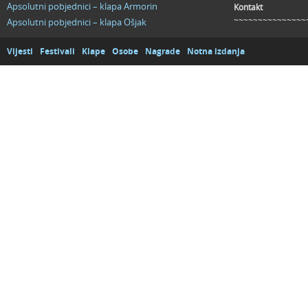
Apsolutni pobjednici – klapa Armorin
Kontakt
~~~~~~~~~~~~~~~
Apsolutni pobjednici – klapa Ošjak
Vijesti
Festivali
Klape
Osobe
Nagrade
Notna izdanja