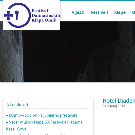
Vijesti
Festivali
Klape
O
Hotel Diade
Aktualnosti
09.Srpanj.2014.
– Dojmovi sudionika jubilarnog festivala
– Večer muških klapa 60. Festivala klapama
Kaše i Omiš