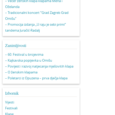
– Večer ženskih klapa klapama Merla i
Oželanda
– Tradicionalni koncert “Grad Zagreb Grad
Omišu”
– Promocija izdanja „U raju je sebi primi“
tandema Juračić-Radalj
Zanimljivosti
– 60. Festival u brojevima
– Kajkavska popijevka u Omišu
– Povijest i razvoj natjecanja mješovitih klapa
– O ženskim klapama
– Poletarci iz Opuzena – prva dječja klapa
Izbornik
Vijesti
Festivali
Klape