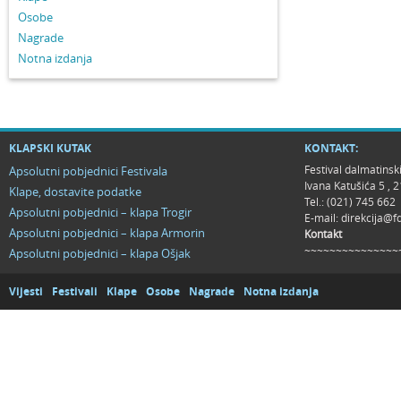
Osobe
Nagrade
Notna izdanja
KLAPSKI KUTAK
KONTAKT:
Festival dalmatinsk
Apsolutni pobjednici Festivala
Ivana Katušića 5 ,
Klape, dostavite podatke
Tel.: (021) 745 662
Apsolutni pobjednici – klapa Trogir
E-mail:
direkcija@f
Apsolutni pobjednici – klapa Armorin
Kontakt
~~~~~~~~~~~~~~~
Apsolutni pobjednici – klapa Ošjak
Vijesti
Festivali
Klape
Osobe
Nagrade
Notna izdanja