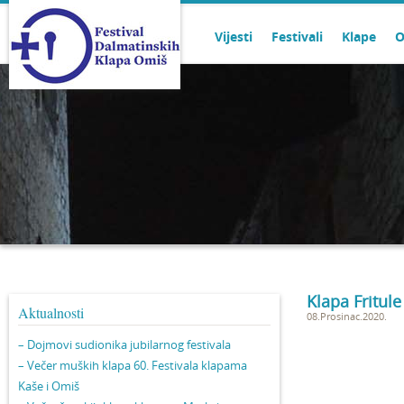
Vijesti
Festivali
Klape
O
Klapa Fritule
Aktualnosti
08.Prosinac.2020.
– Dojmovi sudionika jubilarnog festivala
– Večer muških klapa 60. Festivala klapama
Kaše i Omiš