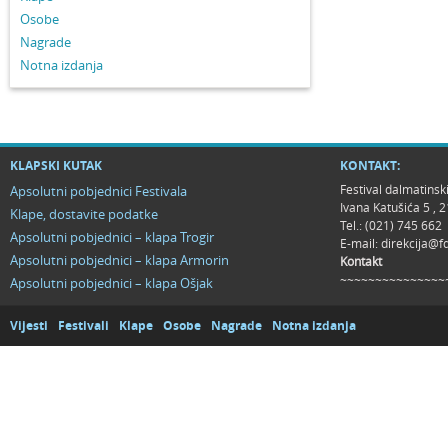
Osobe
Nagrade
Notna izdanja
KLAPSKI KUTAK
KONTAKT:
Festival dalmatinsk
Apsolutni pobjednici Festivala
Ivana Katušića 5 ,
Klape, dostavite podatke
Tel.: (021) 745 662
Apsolutni pobjednici – klapa Trogir
E-mail:
direkcija@f
Apsolutni pobjednici – klapa Armorin
Kontakt
~~~~~~~~~~~~~~~
Apsolutni pobjednici – klapa Ošjak
Vijesti
Festivali
Klape
Osobe
Nagrade
Notna izdanja