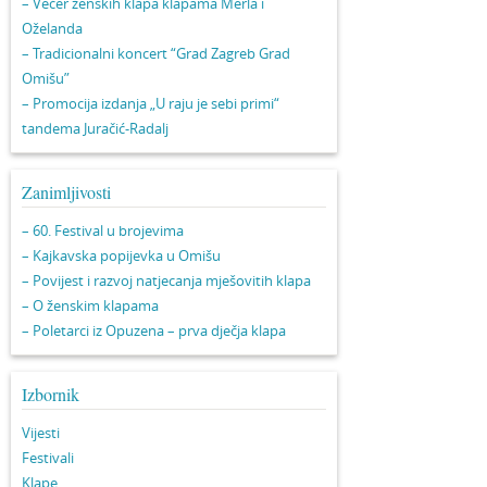
– Večer ženskih klapa klapama Merla i
Oželanda
– Tradicionalni koncert “Grad Zagreb Grad
Omišu”
– Promocija izdanja „U raju je sebi primi“
tandema Juračić-Radalj
Zanimljivosti
– 60. Festival u brojevima
– Kajkavska popijevka u Omišu
– Povijest i razvoj natjecanja mješovitih klapa
– O ženskim klapama
– Poletarci iz Opuzena – prva dječja klapa
Izbornik
Vijesti
Festivali
Klape