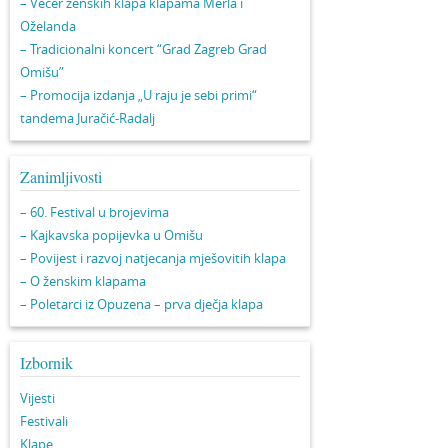
– Večer ženskih klapa klapama Merla i
Oželanda
– Tradicionalni koncert “Grad Zagreb Grad
Omišu”
– Promocija izdanja „U raju je sebi primi“
tandema Juračić-Radalj
Zanimljivosti
– 60. Festival u brojevima
– Kajkavska popijevka u Omišu
– Povijest i razvoj natjecanja mješovitih klapa
– O ženskim klapama
– Poletarci iz Opuzena – prva dječja klapa
Izbornik
Vijesti
Festivali
Klape