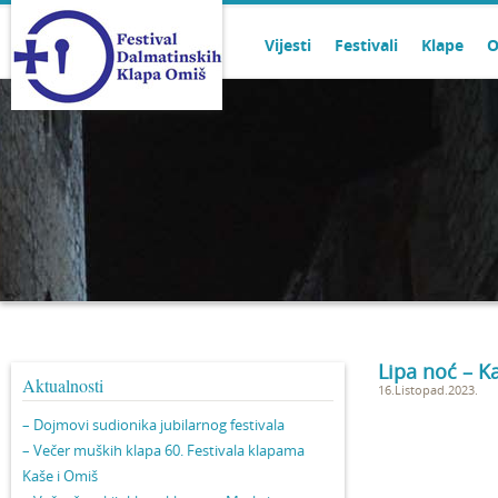
Vijesti
Festivali
Klape
O
Lipa noć – 
Aktualnosti
16.Listopad.2023.
– Dojmovi sudionika jubilarnog festivala
– Večer muških klapa 60. Festivala klapama
Kaše i Omiš