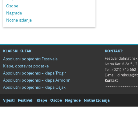
Osobe
Nagrade
Notna izdanja
KLAPSKI KUTAK
KONTAKT:
Festival dalmatinsk
Apsolutni pobjednici Festivala
Ivana Katušića 5 ,
Klape, dostavite podatke
Tel.: (021) 745 662
Apsolutni pobjednici – klapa Trogir
E-mail:
direkcija@f
Apsolutni pobjednici – klapa Armorin
Kontakt
~~~~~~~~~~~~~~~
Apsolutni pobjednici – klapa Ošjak
Vijesti
Festivali
Klape
Osobe
Nagrade
Notna izdanja