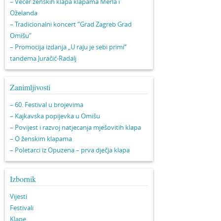
– Večer ženskih klapa klapama Merla i
Oželanda
– Tradicionalni koncert “Grad Zagreb Grad
Omišu”
– Promocija izdanja „U raju je sebi primi“
tandema Juračić-Radalj
Zanimljivosti
– 60. Festival u brojevima
– Kajkavska popijevka u Omišu
– Povijest i razvoj natjecanja mješovitih klapa
– O ženskim klapama
– Poletarci iz Opuzena – prva dječja klapa
Izbornik
Vijesti
Festivali
Klape