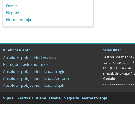
Osobe
Nagrade
Notna izdanja
KLAPSKI KUTAK
KONTAKT:
Festival dalmatinsk
Apsolutni pobjednici Festivala
Ivana Katušića 5 ,
Klape, dostavite podatke
Tel.: (021) 745 662
Apsolutni pobjednici – klapa Trogir
E-mail:
direkcija@f
Apsolutni pobjednici – klapa Armorin
Kontakt
~~~~~~~~~~~~~~~
Apsolutni pobjednici – klapa Ošjak
Vijesti
Festivali
Klape
Osobe
Nagrade
Notna izdanja