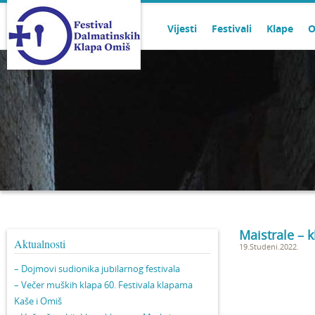
Vijesti
Festivali
Klape
O
Maistrale – 
Aktualnosti
19.Studeni.2022.
– Dojmovi sudionika jubilarnog festivala
– Večer muških klapa 60. Festivala klapama
Kaše i Omiš