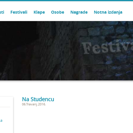
sti
Festivali
Klape
Osobe
Nagrade
Notna izdanja
Na Studencu
06.Travanj.2016.
ma