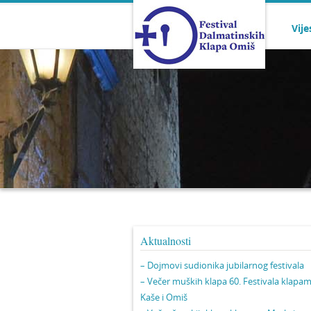
Vije
Aktualnosti
– Dojmovi sudionika jubilarnog festivala
– Večer muških klapa 60. Festivala klapa
Kaše i Omiš