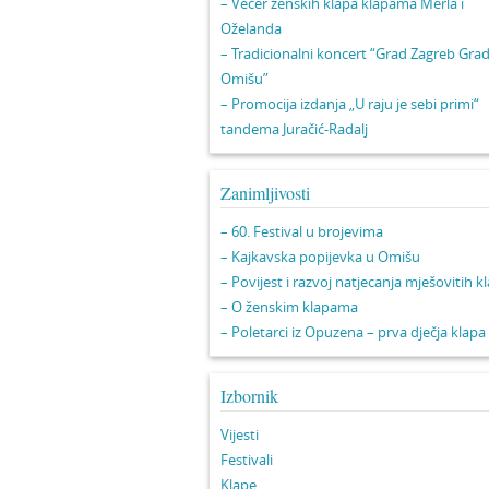
– Večer ženskih klapa klapama Merla i
Oželanda
– Tradicionalni koncert “Grad Zagreb Gra
Omišu”
– Promocija izdanja „U raju je sebi primi“
tandema Juračić-Radalj
Zanimljivosti
– 60. Festival u brojevima
– Kajkavska popijevka u Omišu
– Povijest i razvoj natjecanja mješovitih k
– O ženskim klapama
– Poletarci iz Opuzena – prva dječja klapa
Izbornik
Vijesti
Festivali
Klape