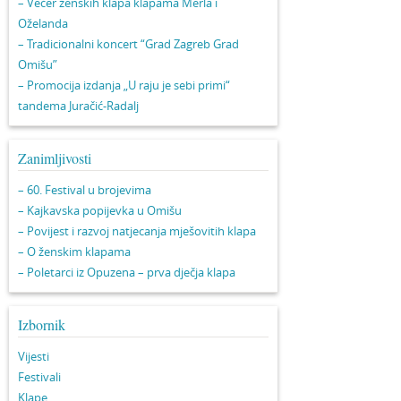
– Večer ženskih klapa klapama Merla i
Oželanda
– Tradicionalni koncert “Grad Zagreb Grad
Omišu”
– Promocija izdanja „U raju je sebi primi“
tandema Juračić-Radalj
Zanimljivosti
– 60. Festival u brojevima
– Kajkavska popijevka u Omišu
– Povijest i razvoj natjecanja mješovitih klapa
– O ženskim klapama
– Poletarci iz Opuzena – prva dječja klapa
Izbornik
Vijesti
Festivali
Klape