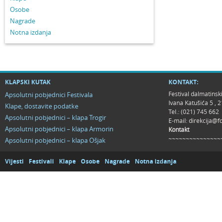
Osobe
Nagrade
Notna izdanja
KLAPSKI KUTAK
KONTAKT:
Festival dalmatinsk
Apsolutni pobjednici Festivala
Ivana Katušića 5 ,
Klape, dostavite podatke
Tel.: (021) 745 662
Apsolutni pobjednici – klapa Trogir
E-mail:
direkcija@f
Apsolutni pobjednici – klapa Armorin
Kontakt
~~~~~~~~~~~~~~~
Apsolutni pobjednici – klapa Ošjak
Vijesti
Festivali
Klape
Osobe
Nagrade
Notna izdanja