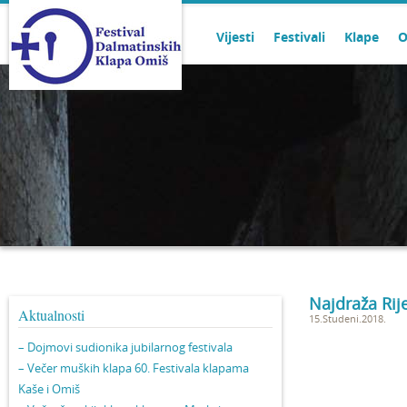
Vijesti
Festivali
Klape
O
Najdraža Rij
Aktualnosti
15.Studeni.2018.
– Dojmovi sudionika jubilarnog festivala
– Večer muških klapa 60. Festivala klapama
Kaše i Omiš