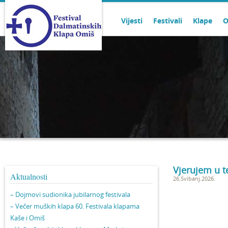
Vijesti
Festivali
Klape
O
Vjerujem u t
Aktualnosti
26.Svibanj.2026.
– Dojmovi sudionika jubilarnog festivala
– Večer muških klapa 60. Festivala klapama
Kaše i Omiš