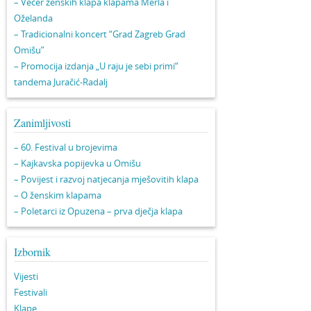
– Večer ženskih klapa klapama Merla i
Oželanda
– Tradicionalni koncert “Grad Zagreb Grad
Omišu”
– Promocija izdanja „U raju je sebi primi“
tandema Juračić-Radalj
Zanimljivosti
– 60. Festival u brojevima
– Kajkavska popijevka u Omišu
– Povijest i razvoj natjecanja mješovitih klapa
– O ženskim klapama
– Poletarci iz Opuzena – prva dječja klapa
Izbornik
Vijesti
Festivali
Klape