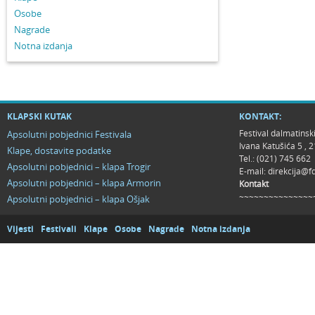
Osobe
Nagrade
Notna izdanja
KLAPSKI KUTAK
KONTAKT:
Festival dalmatinsk
Apsolutni pobjednici Festivala
Ivana Katušića 5 ,
Klape, dostavite podatke
Tel.: (021) 745 662
Apsolutni pobjednici – klapa Trogir
E-mail:
direkcija@f
Apsolutni pobjednici – klapa Armorin
Kontakt
~~~~~~~~~~~~~~~
Apsolutni pobjednici – klapa Ošjak
Vijesti
Festivali
Klape
Osobe
Nagrade
Notna izdanja