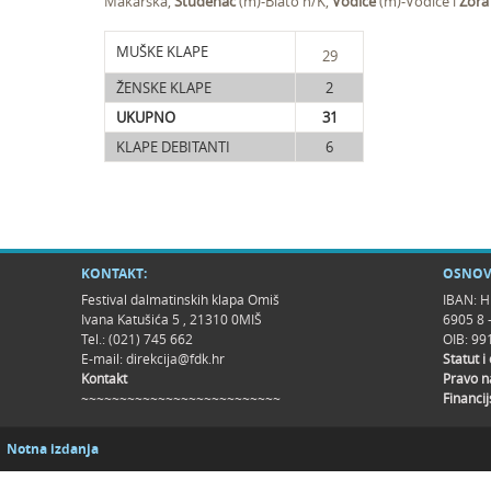
Makarska,
Studenac
(m)-Blato n/K,
Vodice
(m)-Vodice i
Zora
MUŠKE KLAPE
29
ŽENSKE KLAPE
2
UKUPNO
31
KLAPE DEBITANTI
6
KONTAKT:
OSNOV
Festival dalmatinskih klapa Omiš
IBAN: H
Ivana Katušića 5 , 21310 0MIŠ
6905 8 
Tel.: (021) 745 662
OIB: 9
E-mail:
direkcija@fdk.hr
Statut i
Kontakt
Pravo n
~~~~~~~~~~~~~~~~~~~~~~~~~~
Financij
Notna izdanja