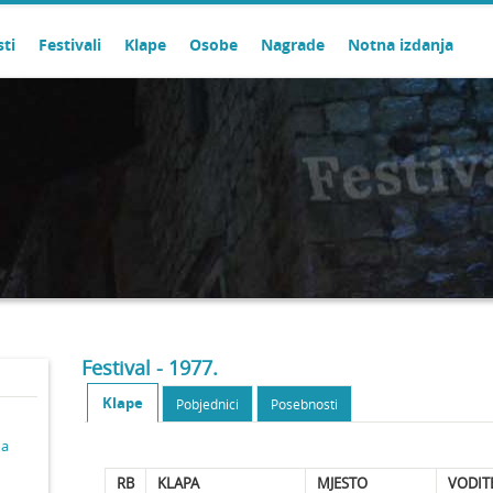
sti
Festivali
Klape
Osobe
Nagrade
Notna izdanja
Festival - 1977.
Klape
Pobjednici
Posebnosti
ma
RB
KLAPA
MJESTO
VODIT