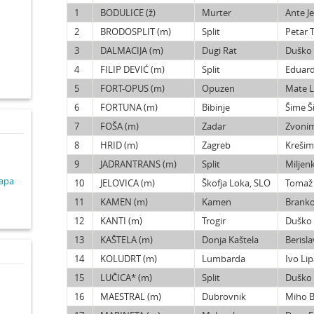
1
BODULICE (ž)
Murter
Ante Je
2
BRODOSPLIT (m)
Split
Petar T
d
3
DALMACIJA (m)
Dugi Rat
Duško
4
FILIP DEVIĆ (m)
Split
Eduard
5
FORT-OPUS (m)
Opuzen
Mate L
6
FORTUNA (m)
Bibinje
Šime Š
7
FOŠA (m)
Zadar
Zvonim
8
HRID (m)
Zagreb
Krešimi
9
JADRANTRANS (m)
Split
Miljen
lapa
10
JELOVICA (m)
Škofja Loka, SLO
Tomaž
11
KAMEN (m)
Kamen
Branko
12
KANTI (m)
Trogir
Duško 
13
KAŠTELA (m)
Donja Kaštela
Berisla
14
KOLUDRT (m)
Lumbarda
Ivo Li
15
LUČICA* (m)
Split
Duško
16
MAESTRAL (m)
Dubrovnik
Miho B