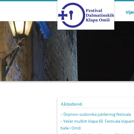
Vije
Aktualnosti
– Dojmovi sudionika jubilarnog festivala
– Večer muških klapa 60. Festivala klapa
Kaše i Omiš