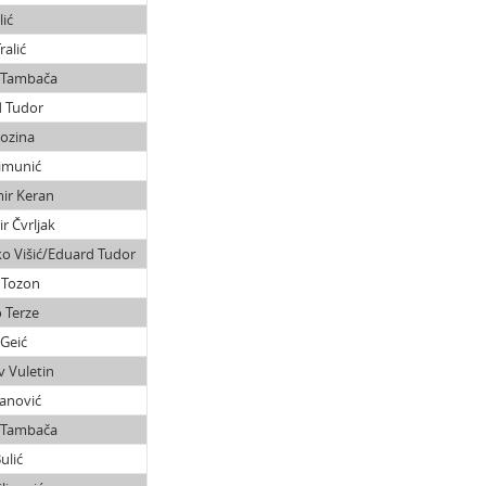
lić
ralić
 Tambača
 Tudor
ozina
imunić
ir Keran
r Čvrljak
ko Višić/Eduard Tudor
 Tozon
 Terze
Geić
v Vuletin
panović
 Tambača
ulić