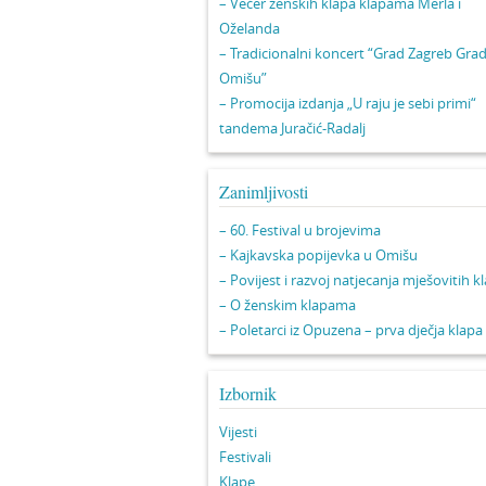
– Večer ženskih klapa klapama Merla i
Oželanda
– Tradicionalni koncert “Grad Zagreb Gra
Omišu”
– Promocija izdanja „U raju je sebi primi“
tandema Juračić-Radalj
Zanimljivosti
– 60. Festival u brojevima
– Kajkavska popijevka u Omišu
– Povijest i razvoj natjecanja mješovitih k
– O ženskim klapama
– Poletarci iz Opuzena – prva dječja klapa
Izbornik
Vijesti
Festivali
Klape