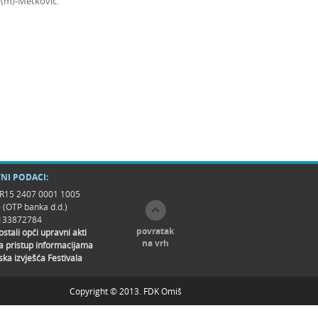
(m)-Metković.
NI PODACI:
R15 2407 0001 1005
- (OTP banka d.d.)
9133872784
povratak
 ostali opći upravni akti
na vrh
a pristup informacijama
ska izvješća Festivala
Copyright © 2013. FDK Omiš