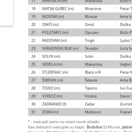
17
MARINETA (m)
Makarska
Ðuro Fi
18
MATIJA GUBEC (m)
Mravince
Petar T
19
MOSTAR (m)
Mostar
Ante Ve
20
OMIŠ (m)
Omiš
Duško
21
POLETARCI (m)
Opuzen
Božo P
22
RADOVAN (m)
Trogir
Ljubo S
23
SKRADINSKI BUK (m)
Skradin
Ivića S
24
SOLIN (m)
Solin
Duško
25
SRDELA (m)
Makarska
Veljko
26
STUDENAC (m)
Blato n/K
Petar 
27
ŠIBENIK (m)
Šibenik
Ante B
28
TISNO (m)
Tijesno
Ivo Fur
29
VODICE (m)
Vodice
Davor 
30
ZADRANKE (ž)
Zadar
Zvonim
31
ZORA (m)
Metković
Frane 
* - nastupili samo na veceri novih skladbi
Kao debitanti nastupile su klape:
Bodulice
(ž)-Murter,
Jadra