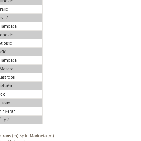
lipović
ralić
zilić
 Tambača
opović
tipišić
ušić
 Tambača
 Mazara
Kaštropil
arbača
čić
Lasan
ir Keran
Čupić
ntrans
(m)-Split,
Marineta
(m)-