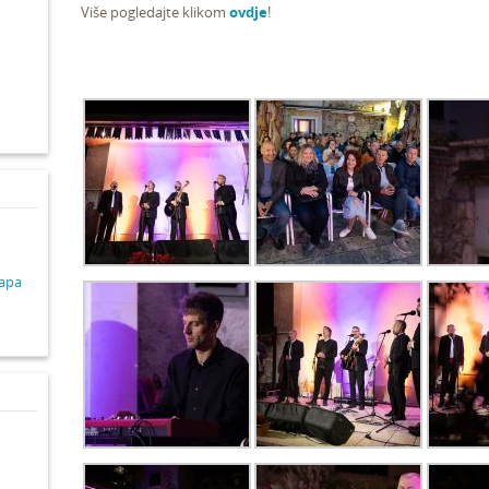
Više pogledajte klikom
ovdje
!
d
lapa