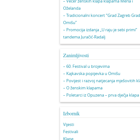
– Večer ženskih klapa klapama Merla i
Oželanda
– Tradicionalni koncert “Grad Zagreb Gra
Omišu”
– Promocija izdanja „U raju je sebi primi“
tandema Juračić-Radalj
Zanimljivosti
– 60. Festival u brojevima
– Kajkavska popijevka u Omišu
– Povijest i razvoj natjecanja mješovitih k
– O ženskim klapama
– Poletarci iz Opuzena – prva dječja klapa
Izbornik
Vijesti
Festivali
Klape