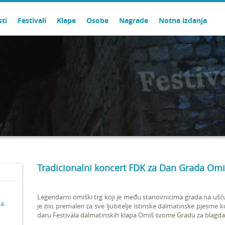
sti
Festivali
Klape
Osobe
Nagrade
Notna izdanja
Tradicionalni koncert FDK za Dan Grada Omi
Legendarni omiški trg koji je među stanovnicima grada na ušć
ma
je bio premalen za sve ljubitelje istinske dalmatinske pjesme k
daru Festivala dalmatinskih klapa Omiš svome Gradu za blagda