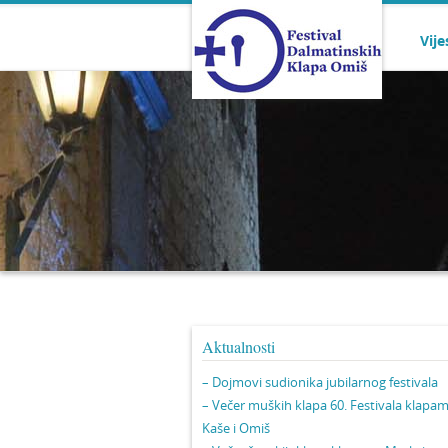
Vije
Aktualnosti
– Dojmovi sudionika jubilarnog festivala
– Večer muških klapa 60. Festivala klapa
Kaše i Omiš