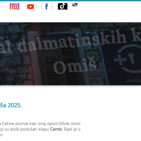
ša 2025.
u Cetine poznat kao onaj
ispod žižule
, sinoć
oji su došli poslušati klapu
Cambi
. Riječ je o
n.