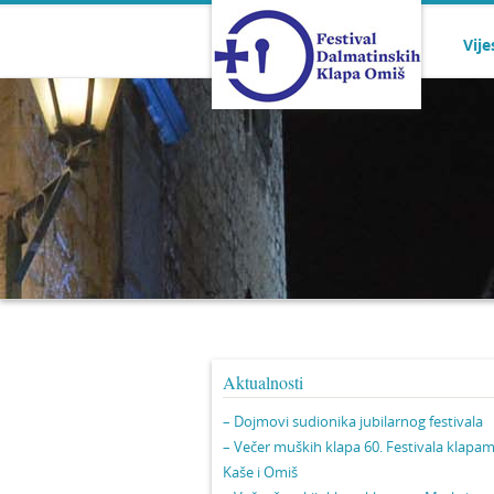
Vije
Aktualnosti
– Dojmovi sudionika jubilarnog festivala
– Večer muških klapa 60. Festivala klapa
Kaše i Omiš