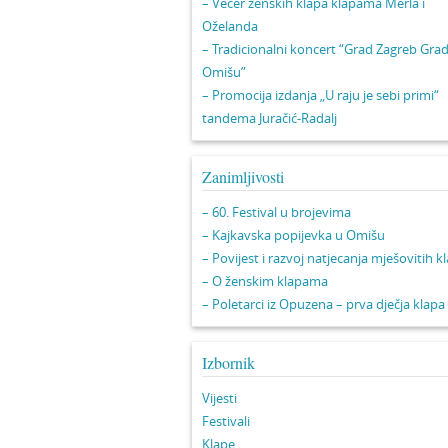
– Večer ženskih klapa klapama Merla i
Oželanda
– Tradicionalni koncert “Grad Zagreb Gra
Omišu”
– Promocija izdanja „U raju je sebi primi“
tandema Juračić-Radalj
Zanimljivosti
– 60. Festival u brojevima
– Kajkavska popijevka u Omišu
– Povijest i razvoj natjecanja mješovitih k
– O ženskim klapama
– Poletarci iz Opuzena – prva dječja klapa
Izbornik
Vijesti
Festivali
Klape