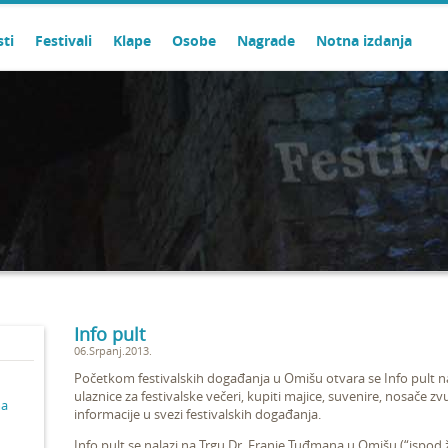
sti
Festivali
Klape
Osobe
Nagrade
Notna izdanja
Info pult
06.Srpanj.2013.
Početkom festivalskih događanja u Omišu otvara se Info pult na
ulaznice za festivalske večeri, kupiti majice, suvenire, nosače zv
ma
informacije u svezi festivalskih događanja.
Info pult se nalazi na Trgu Dr. Franje Tuđmana u Omišu (“ispod ž