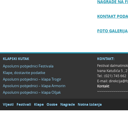
NAGRADE NA F
KONTAKT PODA
FOTO GALERIJA
KLAPSKI KUTAK
KONTAKT:
Festival dalmatinsk
Apsolutni pobjednici Festivala
Ivana Katušića 5 ,
Klape, dostavite podatke
Tel.: (021) 745 662
Apsolutni pobjednici – klapa Trogir
E-mail:
direkcija@f
Apsolutni pobjednici – klapa Armorin
Kontakt
~~~~~~~~~~~~~~~
Apsolutni pobjednici – klapa Ošjak
Vijesti
Festivali
Klape
Osobe
Nagrade
Notna izdanja