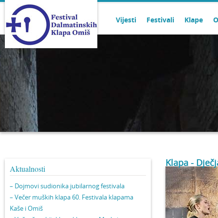
Vijesti
Festivali
Klape
O
Klapa - Dječ
Aktualnosti
– Dojmovi sudionika jubilarnog festivala
– Večer muških klapa 60. Festivala klapama
Kaše i Omiš