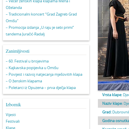
– Večer ženskih klapa klapama Merla i
Oželanda
– Tradicionalni koncert “Grad Zagreb Grad
Omišu”
– Promocija izdanja „U raju je sebi primi“
tandema Juračić-Radalj
Zanimljivosti
– 60. Festival u brojevima
– Kajkavska popijevka u Omišu
– Povijest i razvoj natjecanja mješovitih klapa
– O ženskim klapama
– Poletarci iz Opuzena – prva dječja klapa
Vrsta klape:
Dje
Naziv klape:
Dje
Izbornik
Grad:
Dubrovni
Vijesti
Godina osnutka
Festivali
Klape