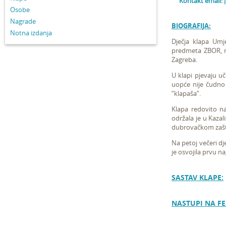
Kontakt email:
Osobe
Nagrade
BIOGRAFIJA:
Notna izdanja
Dječja klapa Umj
predmeta ZBOR, na
Zagreba.
U klapi pjevaju u
uopće nije čudno j
“klapaša”.
Klapa redovito na
održala je u Kazal
dubrovačkom zašti
Na petoj večeri dj
je osvojila prvu n
SASTAV KLAPE:
NASTUPI NA FE