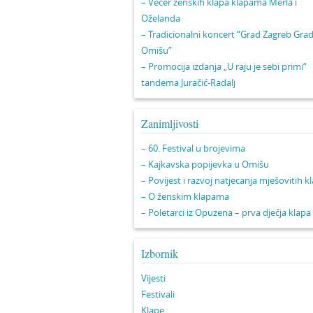
– Večer ženskih klapa klapama Merla i
Oželanda
– Tradicionalni koncert “Grad Zagreb Gra
Omišu”
– Promocija izdanja „U raju je sebi primi“
tandema Juračić-Radalj
Zanimljivosti
– 60. Festival u brojevima
– Kajkavska popijevka u Omišu
– Povijest i razvoj natjecanja mješovitih k
– O ženskim klapama
– Poletarci iz Opuzena – prva dječja klapa
Izbornik
Vijesti
Festivali
Klape