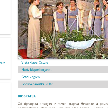
d
lapa
Vrsta klape:
Ostale
Naziv klape:
Korjandul
Grad:
Zagreb
Godina osnutka:
2002.
BIOGRAFIJA:
Od djevojaka pristiglih iz raznih krajeva Hrvatske, a po