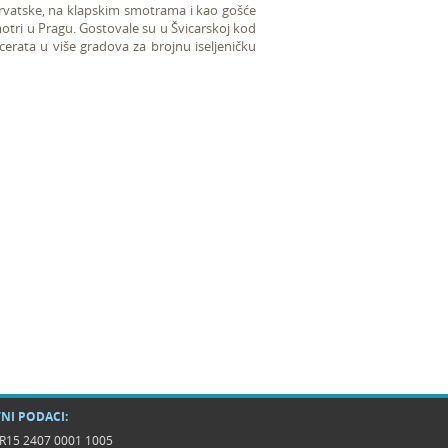
Hrvatske, na klapskim smotrama i kao gošće
otri u Pragu. Gostovale su u Švicarskoj kod
erata u više gradova za brojnu iseljeničku
NI PODACI:
R15 2407 0001 1005