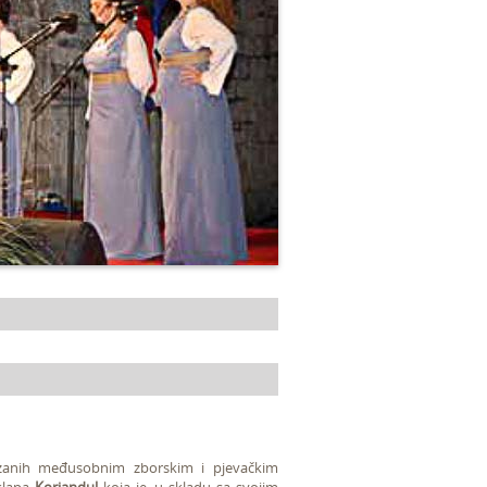
vezanih međusobnim zborskim i pjevačkim