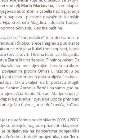
klapa
Korjandul
koja je, u skladu sa svojim
vi voditelj
Mario Markovina
, i sam klapski
je njegovao autohtoni a capella način pjevanja
nih napjeva i pjesama najvažnijih klapskih
a Fija, Krešimira Magdića, Eduarda Tudora,
 doprinos očuvanju klapske baštine.
upile su “korjandulice” kao debitantice u
enstva) i Školjku sreće (nagradu publike) te
tantice Adrijana Kulaš (prvi sopran), Ivana
cura (prvi altovi), Helena Batinica i Kosjenka
va Zlatni štit na ženskoj Finalnoj večeri. Da
 dokazale su ove djevojke četverostrukom
 s povijesnim grbom Omiša u razdoblju od
klapi tijekom prvih pola stoljeća Festivala.
tupa i Iskra Skaljer, da bi postavu drugih
nove članice: Antonija Bezić i na samo godinu
an pjeva Ana Babić. Nakon Marija klapu je
a klapsko pjevanje i pjevanje uopće prenosio
oput: Joška Ćalete, Jurice Boškovića, Srđana
e i na večerima novih skladbi 2005. i 2007.
gdje su donijele nagrade priznatim klapskim
o je sudjelovala na koncertima pobjednika
 na Večerima bolskih pobjednika, također u