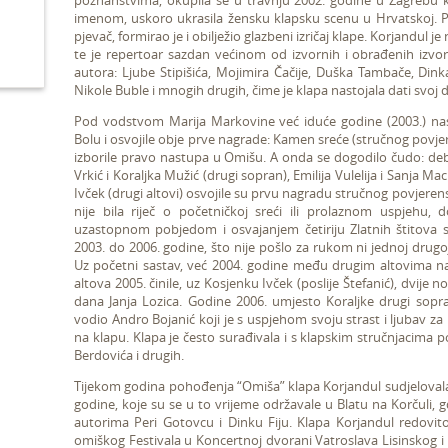
poznanstvima, okupila se u travnju 2002. godine u Zagrebu 
imenom, uskoro ukrasila žensku klapsku scenu u Hrvatskoj. Pr
pjevač, formirao je
i obilježio glazbeni izričaj klape. Korjandul 
te je repertoar sazdan većinom od izvornih i obrađenih izvor
autora: Ljube Stipišića, Mojimira Čačije, Duška Tambače, Dink
Nikole Buble i mnogih drugih, čime je klapa nastojala dati svoj
Pod vodstvom Marija Markovine već iduće godine (2003.) nast
Bolu i osvojile obje prve nagrade: Kamen sreće (stručnog povjer
izborile pravo nastupa u Omišu. A onda se dogodilo čudo: debi
Vrkić i Koraljka Mužić (drugi sopran), Emilija Vulelija i Sanja Ma
Ivček (drugi altovi) osvojile su prvu nagradu stručnog povjerenst
nije bila riječ o početničkoj sreći ili prolaznom uspjehu,
uzastopnom pobjedom i osvajanjem četiriju Zlatnih štitova
2003. do 2006. godine, što nije pošlo za rukom ni jednoj drugoj 
Uz početni sastav, već 2004. godine među drugim altovima nas
altova 2005. činile, uz Kosjenku Ivček (poslije Štefanić), dvije 
dana Janja Lozica. Godine 2006. umjesto Koraljke drugi sopr
vodio Andro Bojanić koji je s uspjehom svoju strast i ljubav z
na klapu. Klapa je često surađivala i s klapskim stručnjacima p
Berdovića i drugih.
Tijekom godina pohođenja “Omiša” klapa Korjandul sudjelovala j
godine, koje su se u to vrijeme održavale u Blatu na Korčuli, 
autorima Peri Gotovcu i Dinku Fiju. Klapa Korjandul redovit
omiškog Festivala u Koncertnoj dvorani Vatroslava Lisinskog i