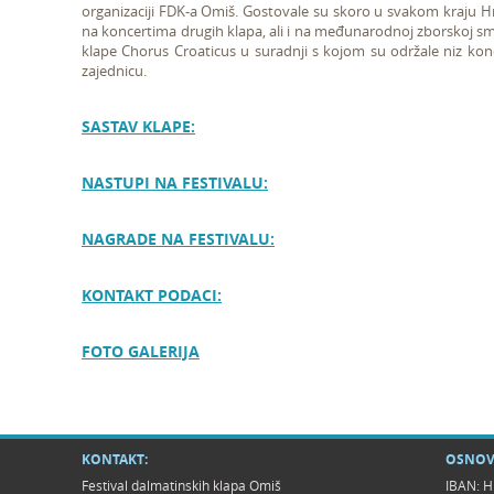
organizaciji FDK-a Omiš. Gostovale su skoro u svakom kraju 
na koncertima drugih klapa, ali i na međunarodnoj zborskoj sm
klape Chorus Croaticus u suradnji s kojom su održale niz konc
zajednicu.
SASTAV KLAPE:
NASTUPI NA FESTIVALU:
NAGRADE NA FESTIVALU:
KONTAKT PODACI:
FOTO GALERIJA
KONTAKT:
OSNOV
Festival dalmatinskih klapa Omiš
IBAN: H