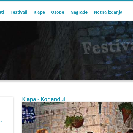
sti
Festivali
Klape
Osobe
Nagrade
Notna izdanja
Klapa - Korjandul
ma