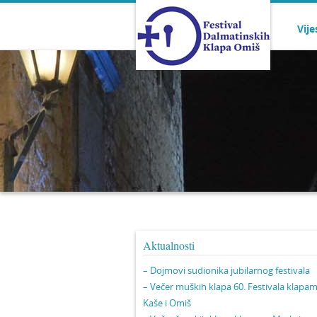
Vije
Aktualnosti
– Dojmovi sudionika jubilarnog festivala
– Večer muških klapa 60. Festivala klapa
Kaše i Omiš