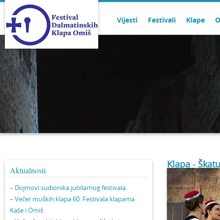
Vijesti
Festivali
Klape
O
Klapa - Škatu
Aktualnosti
– Dojmovi sudionika jubilarnog festivala
– Večer muških klapa 60. Festivala klapama
Kaše i Omiš