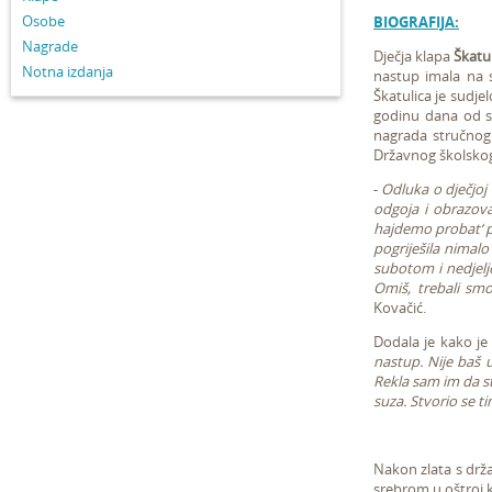
Osobe
BIOGRAFIJA:
Nagrade
Dječja klapa
Škatu
Notna izdanja
nastup imala na 
Škatulica je sudje
godinu dana od s
nagrada stručnog 
Državnog školskog 
-
Odluka o dječjoj 
odgoja i obrazova
hajdemo probat‘ pa
pogriješila nimalo
subotom i nedjelj
Omiš, trebali smo
Kovačić.
Dodala je kako je
nastup. Nije baš u
Rekla sam im da st
suza. Stvorio se ti
Nakon zlata s drža
srebrom u oštroj 