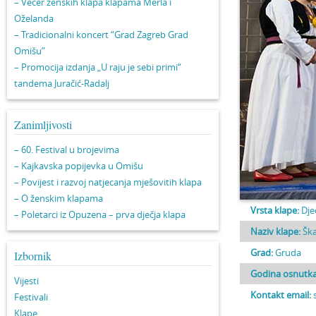
– Večer ženskih klapa klapama Merla i
Oželanda
– Tradicionalni koncert “Grad Zagreb Grad
Omišu”
– Promocija izdanja „U raju je sebi primi“
tandema Juračić-Radalj
Zanimljivosti
– 60. Festival u brojevima
– Kajkavska popijevka u Omišu
– Povijest i razvoj natjecanja mješovitih klapa
– O ženskim klapama
Vrsta klape:
Dje
– Poletarci iz Opuzena – prva dječja klapa
Naziv klape:
Ška
Grad:
Gruda
Izbornik
Godina osnutka
Vijesti
Kontakt email:
Festivali
Klape