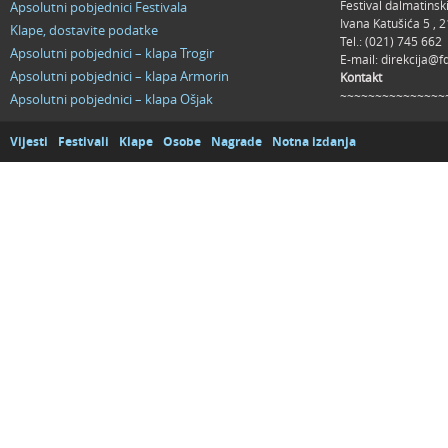
Festival dalmatinsk
Apsolutni pobjednici Festivala
Ivana Katušića 5 ,
Klape, dostavite podatke
Tel.: (021) 745 662
Apsolutni pobjednici – klapa Trogir
E-mail:
direkcija@f
Apsolutni pobjednici – klapa Armorin
Kontakt
~~~~~~~~~~~~~~~
Apsolutni pobjednici – klapa Ošjak
Vijesti
Festivali
Klape
Osobe
Nagrade
Notna izdanja