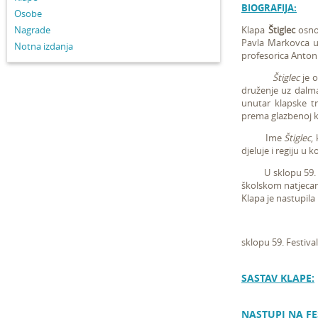
BIOGRAFIJA:
Osobe
Nagrade
Klapa
Štiglec
osnov
Pavla Markovca u 
Notna izdanja
profesorica Antoni
Štiglec
je o
druženje uz dalma
unutar klapske tr
prema glazbenoj ku
Ime
Štiglec
,
djeluje i regiju u 
U sklopu 59. Fest
školskom natjecanj
Klapa je nastupila
sklopu 59. Festiva
SASTAV KLAPE:
NASTUPI NA FE