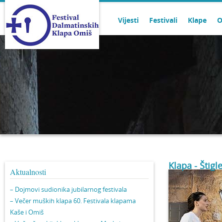
Vijesti
Festivali
Klape
O
Klapa - Štigl
Aktualnosti
– Dojmovi sudionika jubilarnog festivala
– Večer muških klapa 60. Festivala klapama
Kaše i Omiš