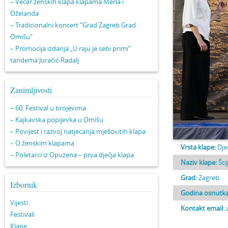
– Večer ženskih klapa klapama Merla i
Oželanda
– Tradicionalni koncert “Grad Zagreb Grad
Omišu”
– Promocija izdanja „U raju je sebi primi“
tandema Juračić-Radalj
Zanimljivosti
– 60. Festival u brojevima
– Kajkavska popijevka u Omišu
– Povijest i razvoj natjecanja mješovitih klapa
– O ženskim klapama
Vrsta klape:
Dje
– Poletarci iz Opuzena – prva dječja klapa
Naziv klape:
Šti
Grad:
Zagreb
Izbornik
Godina osnutka
Vijesti
Kontakt email:
Festivali
Klape