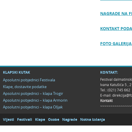
NAGRADE NA F
KONTAKT PODA
FOTO GALERIJA
KLAPSKI KUTAK
KONTAKT:
Festival dalmatinsk
Apsolutni pobjednici Festivala
Ivana Katušića 5 ,
Klape, dostavite podatke
Tel.: (021) 745 662
Apsolutni pobjednici – klapa Trogir
E-mail:
direkcija@f
Apsolutni pobjednici – klapa Armorin
Kontakt
~~~~~~~~~~~~~~~
Apsolutni pobjednici – klapa Ošjak
Vijesti
Festivali
Klape
Osobe
Nagrade
Notna izdanja