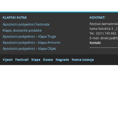
KLAPSKI KUTAK
KONTAKT:
Festival dalmatinsk
Apsolutni pobjednici Festivala
Ivana Katušića 5 ,
Klape, dostavite podatke
Tel.: (021) 745 662
Apsolutni pobjednici – klapa Trogir
E-mail:
direkcija@f
Apsolutni pobjednici – klapa Armorin
Kontakt
~~~~~~~~~~~~~~~
Apsolutni pobjednici – klapa Ošjak
Vijesti
Festivali
Klape
Osobe
Nagrade
Notna izdanja