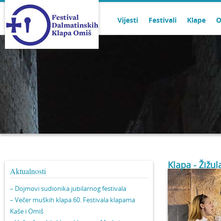
Vijesti
Festivali
Klape
O
Klapa - Žižul
Aktualnosti
– Dojmovi sudionika jubilarnog festivala
– Večer muških klapa 60. Festivala klapama
Kaše i Omiš