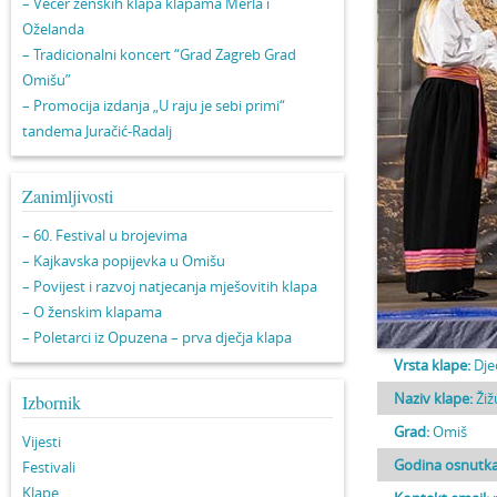
– Večer ženskih klapa klapama Merla i
Oželanda
– Tradicionalni koncert “Grad Zagreb Grad
Omišu”
– Promocija izdanja „U raju je sebi primi“
tandema Juračić-Radalj
Zanimljivosti
– 60. Festival u brojevima
– Kajkavska popijevka u Omišu
– Povijest i razvoj natjecanja mješovitih klapa
– O ženskim klapama
– Poletarci iz Opuzena – prva dječja klapa
Vrsta klape:
Dje
Naziv klape:
Žiž
Izbornik
Grad:
Omiš
Vijesti
Godina osnutka
Festivali
Klape