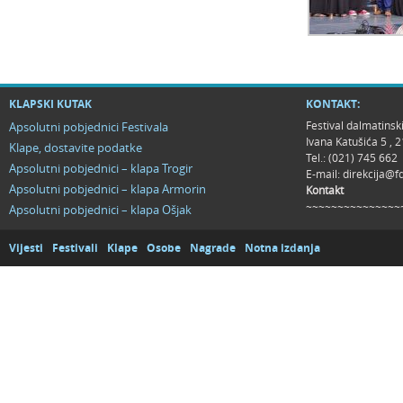
KLAPSKI KUTAK
KONTAKT:
Festival dalmatinsk
Apsolutni pobjednici Festivala
Ivana Katušića 5 ,
Klape, dostavite podatke
Tel.: (021) 745 662
Apsolutni pobjednici – klapa Trogir
E-mail:
direkcija@f
Apsolutni pobjednici – klapa Armorin
Kontakt
~~~~~~~~~~~~~~~
Apsolutni pobjednici – klapa Ošjak
Vijesti
Festivali
Klape
Osobe
Nagrade
Notna izdanja