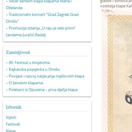
glazbe i stihova p
– Večer ženskih klapa klapama Merla i
voditelja klape Ka
Oželanda
– Tradicionalni koncert “Grad Zagreb Grad
Omišu”
– Promocija izdanja „U raju je sebi primi“
tandema Juračić-Radalj
Zanimljivosti
– 60. Festival u brojevima
– Kajkavska popijevka u Omišu
– Povijest i razvoj natjecanja mješovitih klapa
– O ženskim klapama
– Poletarci iz Opuzena – prva dječja klapa
Izbornik
Vijesti
Festivali
Klape