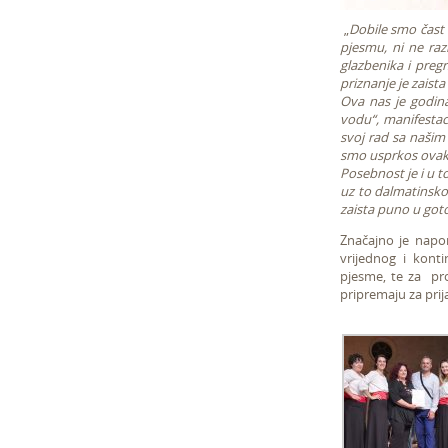
„
Dobile smo čast 
pjesmu, ni ne raz
glazbenika i preg
priznanje je zaist
Ova nas je godina
vodu“, manifestac
svoj rad sa našim
smo usprkos ovako
Posebnost je i u 
uz to dalmatinsko 
zaista puno u goto
Značajno je napom
vrijednog i kont
pjesme, te za pr
pripremaju za prij