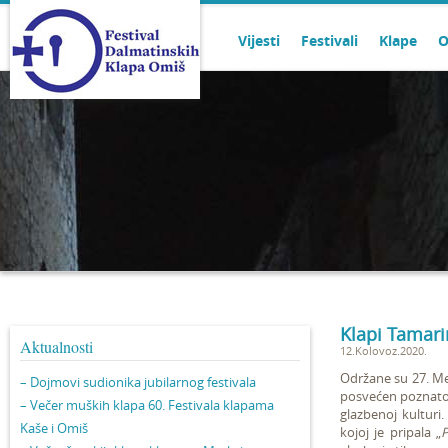
Vijesti
Festivali
Klape
O
Klapi Tamari
Aktualnosti
12.Kolovoz.2020.
Održane su 27. Mel
– Dojmovi sudionika jubilarnog festivala
posvećen poznat
– Večer muških klapa 60. Festivala klapama
glazbenoj kulturi
Kaše i Omiš
kojoj je pripala „
P