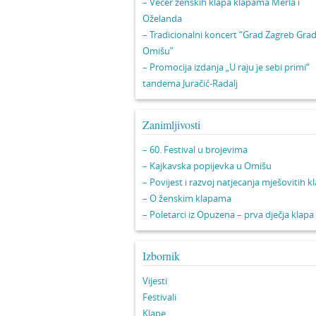
– Večer ženskih klapa klapama Merla i
Oželanda
– Tradicionalni koncert “Grad Zagreb Gra
Omišu”
– Promocija izdanja „U raju je sebi primi“
tandema Juračić-Radalj
Zanimljivosti
– 60. Festival u brojevima
– Kajkavska popijevka u Omišu
– Povijest i razvoj natjecanja mješovitih k
– O ženskim klapama
– Poletarci iz Opuzena – prva dječja klapa
Izbornik
Vijesti
Festivali
Klape