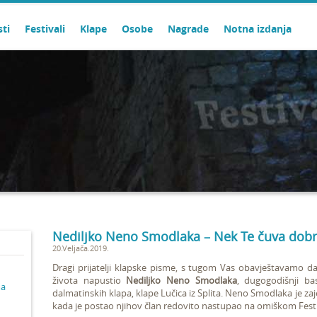
sti
Festivali
Klape
Osobe
Nagrade
Notna izdanja
Nediljko Neno Smodlaka – Nek Te čuva dobr
20.Veljača.2019.
Dragi prijatelji klapske pisme, s tugom Vas obavještavamo da 
života napustio
Nediljko Neno Smodlaka
, dugogodišnji bas
ma
dalmatinskih klapa, klape Lučica iz Splita. Neno Smodlaka je za
kada je postao njihov član redovito nastupao na omiškom Festi