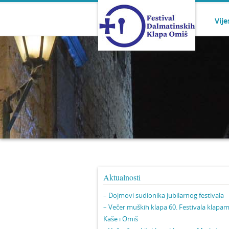
Vije
Aktualnosti
– Dojmovi sudionika jubilarnog festivala
– Večer muških klapa 60. Festivala klapa
Kaše i Omiš