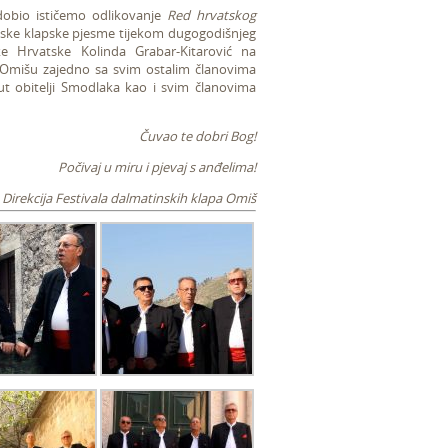
obio ističemo odlikovanje
Red hrvatskog
nske klapske pjesme tijekom dugogodišnjeg
ike Hrvatske Kolinda Grabar-Kitarović na
 u Omišu zajedno sa svim ostalim članovima
ćut obitelji Smodlaka kao i svim članovima
Čuvao te dobri Bog!
Počivaj u miru i pjevaj s anđelima!
Direkcija Festivala dalmatinskih klapa Omiš