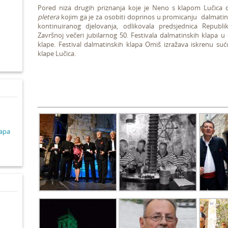
Pored niza drugih priznanja koje je Neno s klapom Lučica d
pletera
kojim ga je za osobiti doprinos u promicanju dalmati
d
kontinuiranog djelovanja, odlikovala predsjednica Republ
Završnoj večeri jubilarnog 50. Festivala dalmatinskih klapa
klape. Festival dalmatinskih klapa Omiš izražava iskrenu su
klape Lučica.
lapa