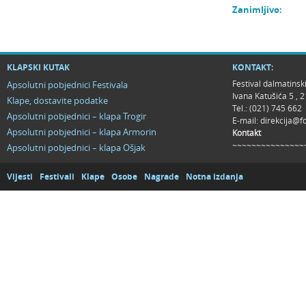
Zanimljivo:
KLAPSKI KUTAK
KONTAKT:
Festival dalmatinsk
Apsolutni pobjednici Festivala
Ivana Katušića 5 ,
Klape, dostavite podatke
Tel.: (021) 745 662
Apsolutni pobjednici – klapa Trogir
E-mail:
direkcija@f
Apsolutni pobjednici – klapa Armorin
Kontakt
~~~~~~~~~~~~~~~
Apsolutni pobjednici – klapa Ošjak
Vijesti
Festivali
Klape
Osobe
Nagrade
Notna izdanja