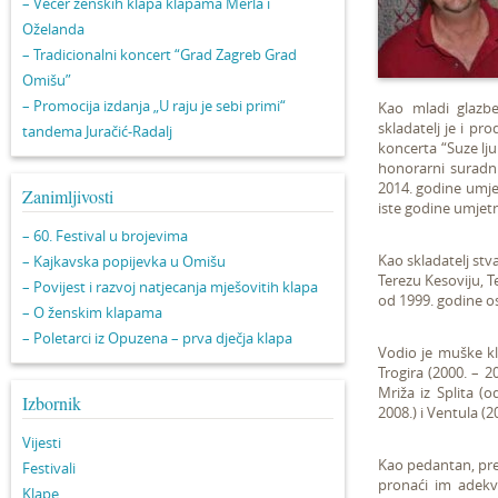
– Večer ženskih klapa klapama Merla i
Oželanda
– Tradicionalni koncert “Grad Zagreb Grad
Omišu”
– Promocija izdanja „U raju je sebi primi“
Kao mladi glazbe
skladatelj je i pr
tandema Juračić-Radalj
koncerta “Suze lju
honorarni suradni
2014. godine umje
Zanimljivosti
iste godine umjet
– 60. Festival u brojevima
Kao skladatelj stv
– Kajkavska popijevka u Omišu
Terezu Kesoviju, Te
– Povijest i razvoj natjecanja mješovitih klapa
od 1999. godine os
– O ženskim klapama
– Poletarci iz Opuzena – prva dječja klapa
Vodio je muške kla
Trogira (2000. – 20
Mriža iz Splita (
Izbornik
2008.) i Ventula (2
Vijesti
Kao pedantan, pred
Festivali
pronaći im adekva
Klape