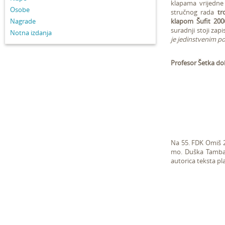
klapama vrijedne 
Osobe
stručnog rada
tr
Nagrade
klapom Šufit 2006
suradnji stoji zap
Notna izdanja
je jedinstvenim po
Profesor Šetka do
Na 55. FDK Omiš 2
mo. Duška Tambače
autorica teksta pla