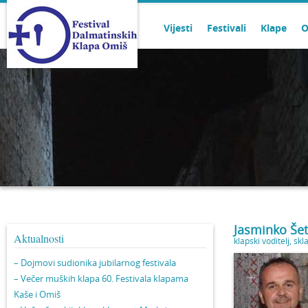
Vijesti
Festivali
Klape
O
Jasminko Še
Aktualnosti
klapski voditelj
,
skl
– Dojmovi sudionika jubilarnog festivala
– Večer muških klapa 60. Festivala klapama
Kaše i Omiš