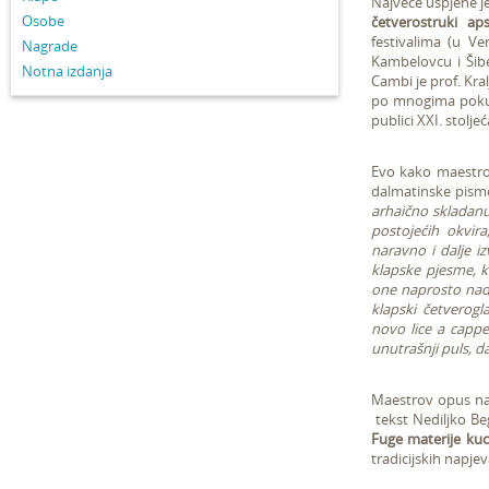
Najveće uspjehe j
Osobe
četverostruki ap
festivalima (u V
Nagrade
Kambelovcu i Šibe
Notna izdanja
Cambi je prof. Kral
po mnogima pokuša
publici XXI. stoljeć
Evo kako maestro 
dalmatinske pisme
arhaično skladanu
postojećih okvir
naravno i dalje i
klapske pjesme, k
one naprosto nado
klapski četverogl
novo lice a cappe
unutrašnji puls, 
Maestrov opus na
tekst Nediljko Be
Fuge materije ku
tradicijskih napjev