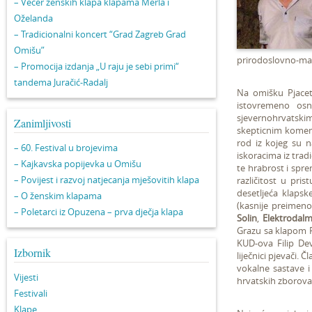
– Večer ženskih klapa klapama Merla i
Oželanda
– Tradicionalni koncert “Grad Zagreb Grad
Omišu”
prirodoslovno-mat
– Promocija izdanja „U raju je sebi primi“
tandema Juračić-Radalj
Na omišku Pjace
istovremeno osn
sjevernohrvatski
Zanimljivosti
skepticnim komenta
rod iz kojeg su n
– 60. Festival u brojevima
iskoracima iz tra
– Kajkavska popijevka u Omišu
te hrabrost i spre
– Povijest i razvoj natjecanja mješovitih klapa
različitost u pris
desetljeća klapsk
– O ženskim klapama
(kasnije preime
– Poletarci iz Opuzena – prva dječja klapa
Solin
,
Elektrodalm
Grazu sa klapom Pu
KUD-ova Filip Dev
Izbornik
liječnici pjevači. Č
vokalne sastave i 
Vijesti
hrvatskih zborova
Festivali
Klape