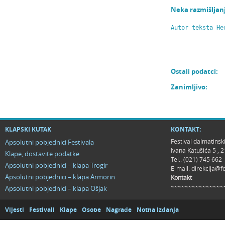
Neka razmišljan
Autor teksta He
Ostali podatci:
Zanimljivo:
KLAPSKI KUTAK
KONTAKT:
Festival dalmatinsk
Apsolutni pobjednici Festivala
Ivana Katušića 5 ,
Klape, dostavite podatke
Tel.: (021) 745 662
Apsolutni pobjednici – klapa Trogir
E-mail:
direkcija@f
Apsolutni pobjednici – klapa Armorin
Kontakt
~~~~~~~~~~~~~~~
Apsolutni pobjednici – klapa Ošjak
Vijesti
Festivali
Klape
Osobe
Nagrade
Notna izdanja