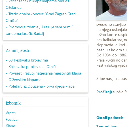
– Večer ženskih klapa klapama Merla i
Oželanda
– Tradicionalni koncert “Grad Zagreb Grad
Omišu”
svesrdno stavljao 
– Promocija izdanja „U raju je sebi primi“
na njega oslanjalo
tandema Juračić-Radalj
držao konce rasple
bez kalkulatora, n
Nepravda je kad od
Zanimljivosti
pažnju s kojom su 
Od 1984. do 1986. 
– 60. Festival u brojevima
kraja 70-tih do dan
Festivalskog vijeća
– Kajkavska popijevka u Omišu
– Povijest i razvoj natjecanja mješovitih klapa
Stipe nas je napus
– O ženskim klapama
– Poletarci iz Opuzena – prva dječja klapa
Pročitajte
još o St
Izbornik
Vijesti
Ostali podatci:
Festivali
Klape
Zanimljivo: