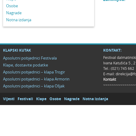
Osobe
Nagrade
Notna izdanja
KLAPSKI KUTAK
KONTAKT:
Festival dalmatinsk
Apsolutni pobjednici Festivala
Ivana Katušića 5 ,
Klape, dostavite podatke
Tel.: (021) 745 662
Apsolutni pobjednici – klapa Trogir
E-mail:
direkcija@f
Apsolutni pobjednici – klapa Armorin
Kontakt
~~~~~~~~~~~~~~~
Apsolutni pobjednici – klapa Ošjak
Vijesti
Festivali
Klape
Osobe
Nagrade
Notna izdanja