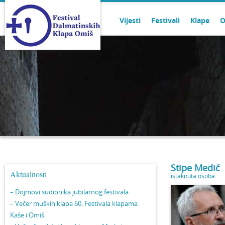
Vijesti
Festivali
Klape
O
Stipe Medić
Aktualnosti
istaknuta osoba
– Dojmovi sudionika jubilarnog festivala
– Večer muških klapa 60. Festivala klapama
Kaše i Omiš