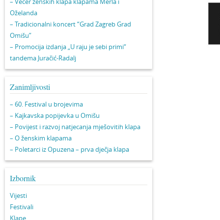
– Večer ženskih klapa klapama Merla i
Oželanda
– Tradicionalni koncert “Grad Zagreb Grad
Omišu”
– Promocija izdanja „U raju je sebi primi“
tandema Juračić-Radalj
Zanimljivosti
– 60. Festival u brojevima
– Kajkavska popijevka u Omišu
– Povijest i razvoj natjecanja mješovitih klapa
– O ženskim klapama
– Poletarci iz Opuzena – prva dječja klapa
Izbornik
Vijesti
Festivali
Klape