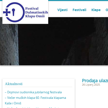
Vijesti
Festivali
Klape
O
Prodaja ulaz
Aktualnosti
26.Lipanj.2025.
– Dojmovi sudionika jubilarnog festivala
– Večer muških klapa 60. Festivala klapama
Kaše i Omiš