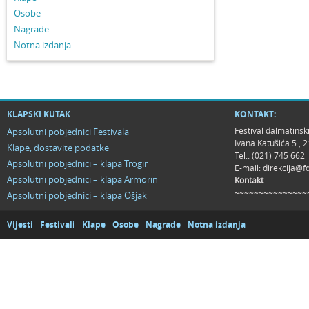
Osobe
Nagrade
Notna izdanja
KLAPSKI KUTAK
KONTAKT:
Festival dalmatinsk
Apsolutni pobjednici Festivala
Ivana Katušića 5 ,
Klape, dostavite podatke
Tel.: (021) 745 662
Apsolutni pobjednici – klapa Trogir
E-mail:
direkcija@f
Apsolutni pobjednici – klapa Armorin
Kontakt
~~~~~~~~~~~~~~~
Apsolutni pobjednici – klapa Ošjak
Vijesti
Festivali
Klape
Osobe
Nagrade
Notna izdanja