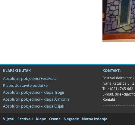
KLAPSKI KUTAK
KONTAKT:
Festival dalmatinsk
Apsolutni pobjednici Festivala
Ivana Katušića 5 ,
Klape, dostavite podatke
Tel.: (021) 745 662
Apsolutni pobjednici – klapa Trogir
E-mail:
direkcija@f
Apsolutni pobjednici – klapa Armorin
Kontakt
~~~~~~~~~~~~~~~
Apsolutni pobjednici – klapa Ošjak
Vijesti
Festivali
Klape
Osobe
Nagrade
Notna izdanja