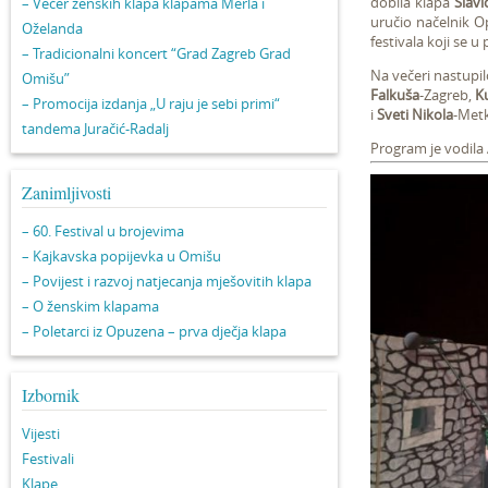
dobila klapa
Slavi
– Večer ženskih klapa klapama Merla i
uručio načelnik O
Oželanda
festivala koji se u
– Tradicionalni koncert “Grad Zagreb Grad
Na večeri nastupil
Omišu”
Falkuša
-Zagreb,
K
– Promocija izdanja „U raju je sebi primi“
i
Sveti Nikola
-Metk
tandema Juračić-Radalj
Program je vodila 
Zanimljivosti
– 60. Festival u brojevima
– Kajkavska popijevka u Omišu
– Povijest i razvoj natjecanja mješovitih klapa
– O ženskim klapama
– Poletarci iz Opuzena – prva dječja klapa
Izbornik
Vijesti
Festivali
Klape