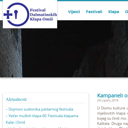
Vijesti
Festivali
Klape
O
Kampaneli osv
Aktualnosti
24.Lipanj.2018.
U Domu kulture u 
– Dojmovi sudionika jubilarnog festivala
mješovitih klapa 
– Večer muških klapa 60. Festivala klapama
kojeg su činili
mo.
Kaše i Omiš
Kaštela. Druga nag