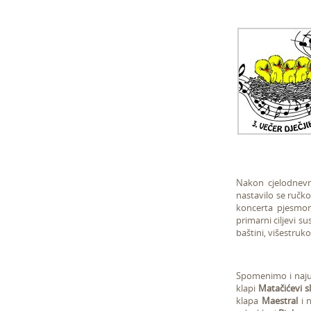
Nakon cjelodnevn
nastavilo se ručk
koncerta pjesmo
primarni ciljevi s
baštini, višestruko
Spomenimo i najus
klapi
Matačićevi sl
klapa
Maestral
i n