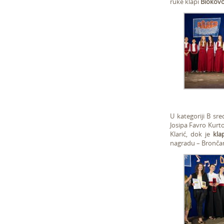
ruke klapi
Biokov
U kategoriji B sre
Josipa Favro Kurto
Klarić, dok je
kla
nagradu – Brončan