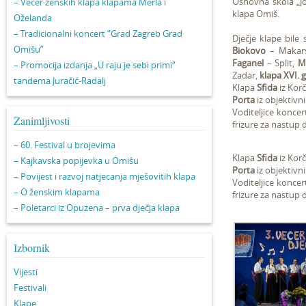
Osnovna škola „Jo
– Večer ženskih klapa klapama Merla i
klapa Omiš.
Oželanda
– Tradicionalni koncert “Grad Zagreb Grad
Dječje klape bile 
Omišu”
Biokovo
– Makar
Faganel
– Split,
M
– Promocija izdanja „U raju je sebi primi“
Zadar,
klapa XVI. 
tandema Juračić-Radalj
Klapa
Sfida
iz Korč
Porta
iz objektivn
Voditeljice konce
Zanimljivosti
frizure za nastup dj
– 60. Festival u brojevima
Klapa
Sfida
iz Korč
– Kajkavska popijevka u Omišu
Porta
iz objektivn
– Povijest i razvoj natjecanja mješovitih klapa
Voditeljice konce
– O ženskim klapama
frizure za nastup dj
– Poletarci iz Opuzena – prva dječja klapa
Izbornik
Vijesti
Festivali
Klape