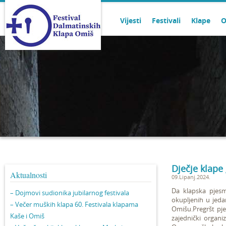
Vijesti
Festivali
Klape
O
Dječje klape
Aktualnosti
09.Lipanj.2024.
Da klapska pjesm
– Dojmovi sudionika jubilarnog festivala
okupljenih u jedan
– Večer muških klapa 60. Festivala klapama
Omišu.
Pregršt pj
Kaše i Omiš
zajednički organi